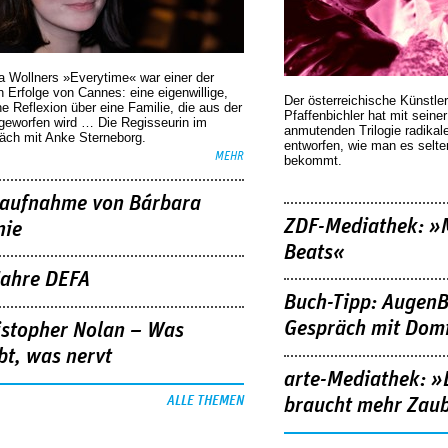
a Wollners »Everytime« war einer der
 Erfolge von Cannes: eine eigenwillige,
Der österreichische Künstler
he Reflexion über eine ­Familie, die aus der
Pfaffenbichler hat mit seine
geworfen wird … Die Regisseurin im
anmutenden Trilogie radikal
äch mit Anke Sterneborg.
entworfen, wie man es selt
MEHR
bekommt.
aufnahme von Bárbara
ZDF-Mediathek: 
nie
Beats«
Jahre DEFA
Buch-Tipp: AugenB
Gespräch mit Domi
istopher Nolan – Was
bt, was nervt
arte-Mediathek: »
ALLE THEMEN
braucht mehr Zau