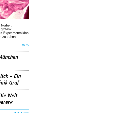
 Norbert
r grotesk
es Experimentalkino
en zu sehen
MEHR
»München
lick – Ein
nik Graf
Die Welt
berer«