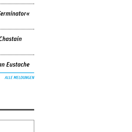
Terminator«
 Chastain
an Eustache
ALLE MELDUNGEN