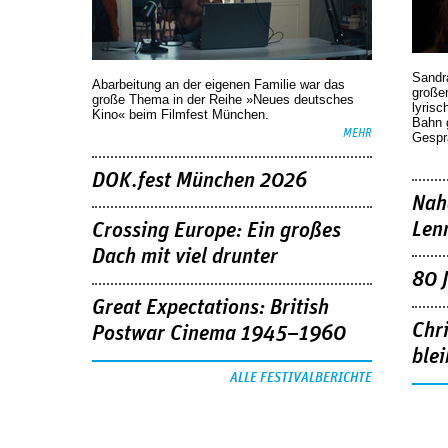
Sandr
Abarbeitung an der eigenen Familie war das
großen
große Thema in der Reihe »Neues deutsches
lyrisc
Kino« beim Filmfest München.
Bahn 
MEHR
Gespr
DOK.fest München 2026
Nah
Len
Crossing Europe: Ein großes
Dach mit viel drunter
80 
Great Expectations: British
Chr
Postwar Cinema 1945–1960
blei
ALLE FESTIVALBERICHTE