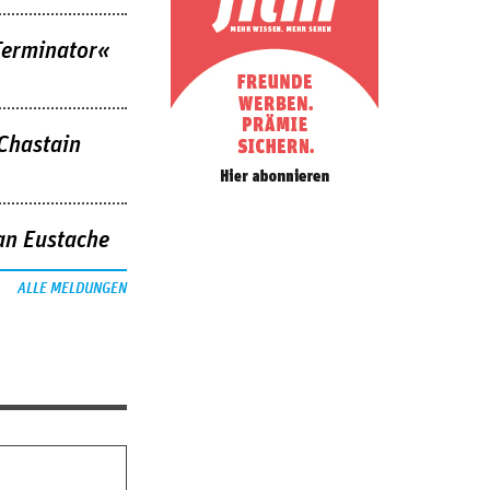
Terminator«
 Chastain
an Eustache
ALLE MELDUNGEN