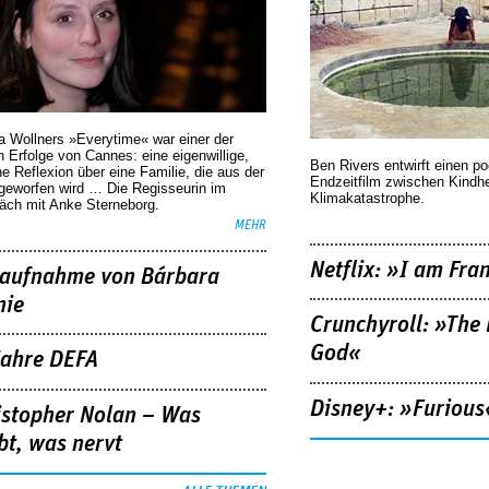
a Wollners »Everytime« war einer der
 Erfolge von Cannes: eine eigenwillige,
Ben Rivers entwirft einen p
he Reflexion über eine ­Familie, die aus der
Endzeitfilm zwischen Kindh
geworfen wird … Die Regisseurin im
Klimakatastrophe.
äch mit Anke Sterneborg.
MEHR
Netflix: »I am Fra
aufnahme von Bárbara
nie
Crunchyroll: »The 
God«
Jahre DEFA
Disney+: »Furious
istopher Nolan – Was
bt, was nervt