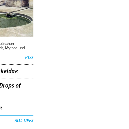
oetischen
eit, Mythos und
MEHR
nkelda«
Drops of
«
ALLE TIPPS