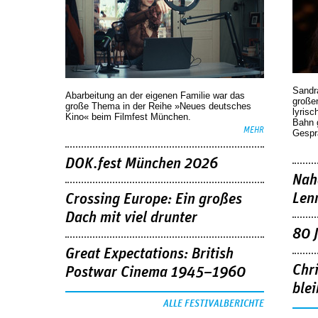
Sandr
Abarbeitung an der eigenen Familie war das
großen
große Thema in der Reihe »Neues deutsches
lyrisc
Kino« beim Filmfest München.
Bahn 
MEHR
Gespr
DOK.fest München 2026
Nah
Len
Crossing Europe: Ein großes
Dach mit viel drunter
80 
Great Expectations: British
Chr
Postwar Cinema 1945–1960
blei
ALLE FESTIVALBERICHTE