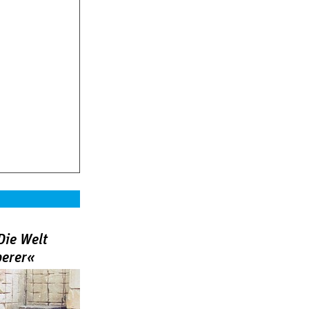
Die Welt
berer«