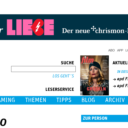
Jump to Navigation
ABO
APP
L
SUCHE
AKTUEL
SUCHE
IN DIE
epd F
epd F
LESERSERVICE
AMING
THEMEN
TIPPS
BLOG
ARCHIV
go
ZUR PERSON