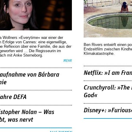
a Wollners »Everytime« war einer der
 Erfolge von Cannes: eine eigenwillige,
Ben Rivers entwirft einen p
he Reflexion über eine ­Familie, die aus der
Endzeitfilm zwischen Kindh
geworfen wird … Die Regisseurin im
Klimakatastrophe.
äch mit Anke Sterneborg.
MEHR
Netflix: »I am Fra
aufnahme von Bárbara
nie
Crunchyroll: »The 
God«
Jahre DEFA
Disney+: »Furious
istopher Nolan – Was
bt, was nervt