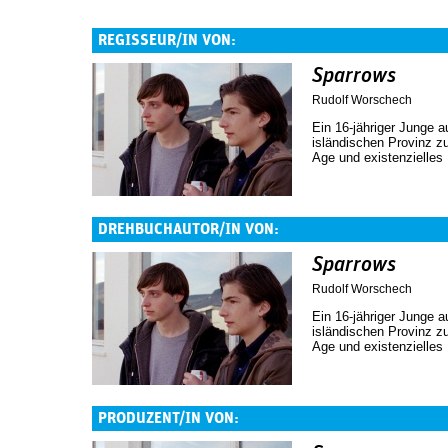
REGISSEUR/IN VON:
Sparrows
Rudolf Worschech
Ein 16-jähriger Junge a
isländischen Provinz z
Age und existenzielle
DREHBUCHAUTOR/IN VON:
Sparrows
Rudolf Worschech
Ein 16-jähriger Junge a
isländischen Provinz z
Age und existenzielle
PRODUZENT/IN VON: