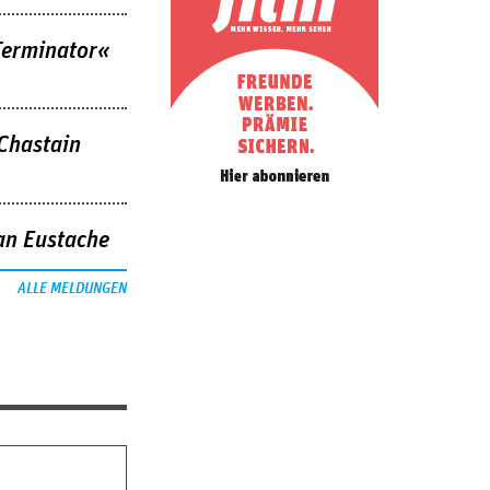
Terminator«
 Chastain
an Eustache
ALLE MELDUNGEN