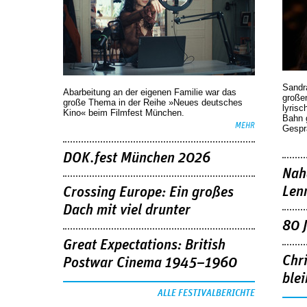
Sandr
Abarbeitung an der eigenen Familie war das
großen
große Thema in der Reihe »Neues deutsches
lyrisc
Kino« beim Filmfest München.
Bahn 
MEHR
Gespr
DOK.fest München 2026
Nah
Len
Crossing Europe: Ein großes
Dach mit viel drunter
80 
Great Expectations: British
Chr
Postwar Cinema 1945–1960
blei
ALLE FESTIVALBERICHTE