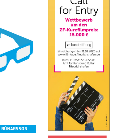
 RÚN­ARS­SON