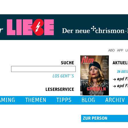
Jump to Navigation
ABO
APP
L
SUCHE
AKTUEL
SUCHE
IN DIE
epd F
epd F
LESERSERVICE
AMING
THEMEN
TIPPS
BLOG
ARCHIV
ZUR PERSON