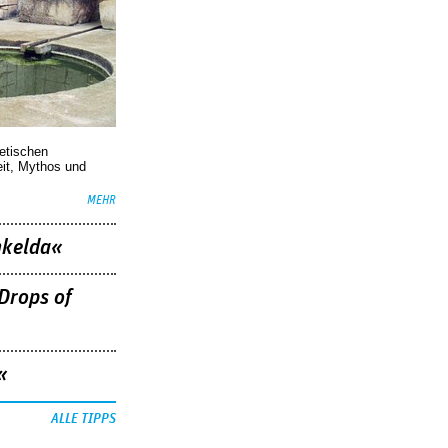
oetischen
eit, Mythos und
MEHR
nkelda«
Drops of
«
ALLE TIPPS