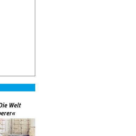
Die Welt
berer«