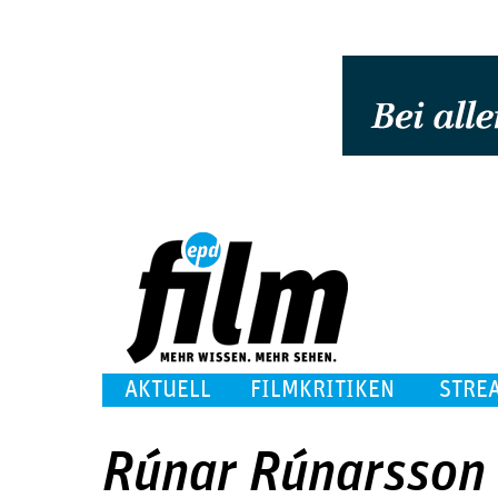
AKTUELL
FILMKRITIKEN
STRE
Rúnar Rún­ars­son