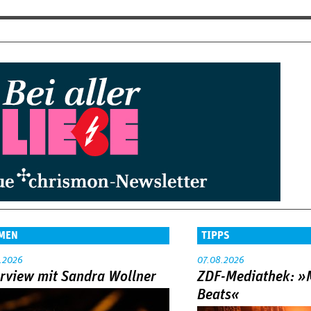
MEN
TIPPS
.2026
07.08.2026
erview mit Sandra Wollner
ZDF-Mediathek: 
Beats«