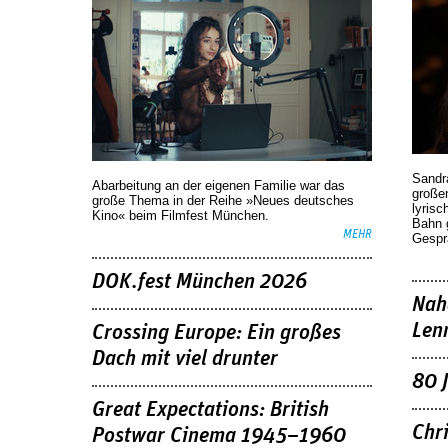
Sandr
Abarbeitung an der eigenen Familie war das
großen
große Thema in der Reihe »Neues deutsches
lyrisc
Kino« beim Filmfest München.
Bahn 
MEHR
Gespr
DOK.fest München 2026
Nah
Len
Crossing Europe: Ein großes
Dach mit viel drunter
80 
Great Expectations: British
Chr
Postwar Cinema 1945–1960