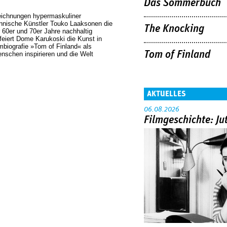
Das Sommerbuch
Zeichnungen hypermaskuliner
innische Künstler Touko Laaksonen die
The Knocking
60er und 70er Jahre nachhaltig
eiert Dome Karukos­ki die Kunst in
mbiografie »Tom of Finland« als
Tom of Finland
enschen inspirieren und die Welt
AKTUELLES
06.08.2026
Filmgeschichte: Ju