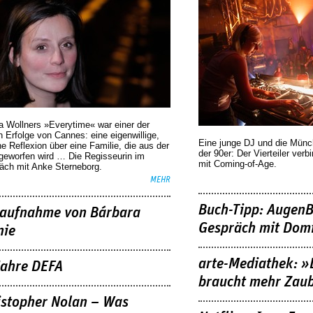
a Wollners »Everytime« war einer der
 Erfolge von Cannes: eine eigenwillige,
Eine junge DJ und die Mün
he Reflexion über eine ­Familie, die aus der
der 90er: Der Vierteiler verb
geworfen wird … Die Regisseurin im
mit Coming-of-Age.
äch mit Anke Sterneborg.
MEHR
Buch-Tipp: AugenB
aufnahme von Bárbara
Gespräch mit Domi
nie
arte-Mediathek: »
Jahre DEFA
braucht mehr Zau
istopher Nolan – Was