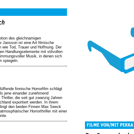
ch
ption des gleichnamigen
 Jansson ist eine Art filmische
 wie Tod, Trauer und Hoffnung. Der
en Handlungselemente mit stilvollen
immungsvoller Musik, in denen sich
n spiegeln.
üffende finnische Horrorfilm schlägt
als jene einander zunehmend
Thriller, die seit gut zwanzig Jahren
hland exportiert werden. In ihrem
lingt den beiden Finnen Max Seeck
tmosphärischer Horrorthriller mit einer
inte.
FILME VON/MIT PEKKA