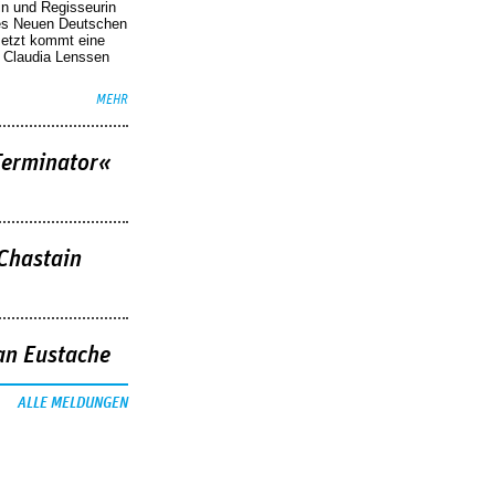
in und Regisseurin
des Neuen Deutschen
Jetzt kommt eine
. Claudia Lenssen
MEHR
Terminator«
 Chastain
an Eustache
ALLE MELDUNGEN