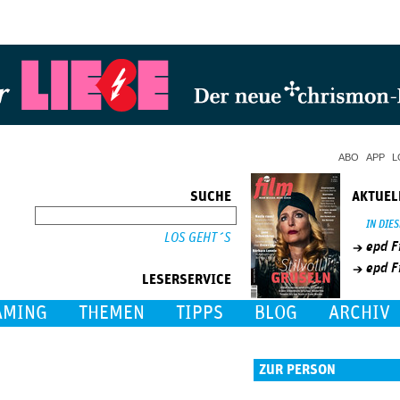
Jump to Navigation
ABO
APP
L
SUCHE
AKTUEL
SUCHE
IN DIE
epd F
epd F
LESERSERVICE
AMING
THEMEN
TIPPS
BLOG
ARCHIV
ZUR PERSON