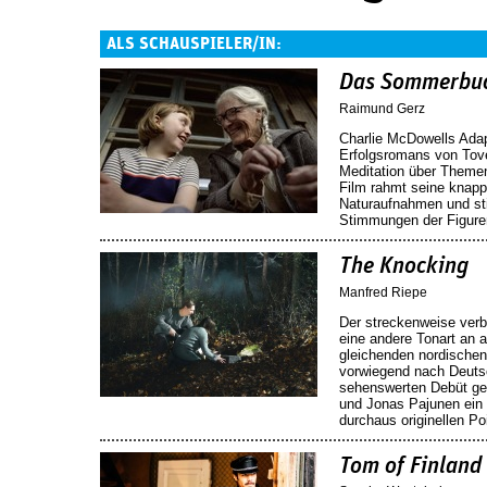
ALS SCHAUSPIELER/IN:
Das Sommerbu
Raimund Gerz
Charlie McDowells Ada
Erfolgsromans von Tove
Meditation über Themen
Film rahmt seine knapp
Naturaufnahmen und st
Stimmungen der Figure
The Knocking
Manfred Riepe
Der streckenweise verbl
eine andere Tonart an 
gleichenden nordischen 
vorwiegend nach Deutsc
sehenswerten Debüt ge
und Jonas Pajunen ein a
durchaus originellen Po
Tom of Finland