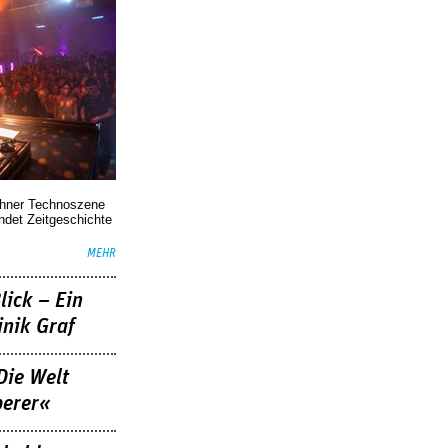
chner Technoszene
indet Zeitgeschichte
MEHR
lick – Ein
nik Graf
Die Welt
berer«