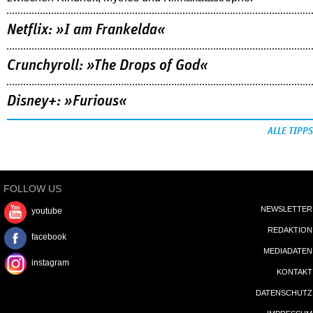
Netflix: »I am Frankelda«
Crunchyroll: »The Drops of God«
Disney+: »Furious«
ALLE TIPPS
FOLLOW US
NEWSLETTER
youtube
REDAKTION
facebook
MEDIADATEN
instagram
KONTAKT
DATENSCHUTZ