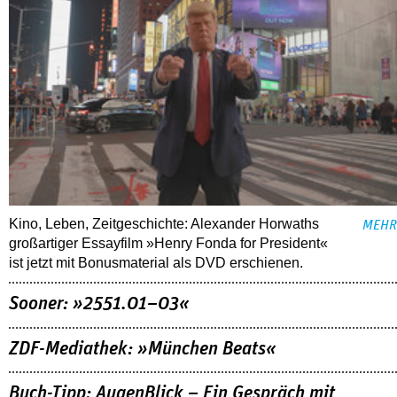
Kino, Leben, Zeitgeschichte: Alexander Horwaths
MEHR
großartiger Essayfilm »Henry Fonda for President«
ist jetzt mit Bonusmaterial als DVD erschienen.
Sooner: »2551.01–03«
ZDF-Mediathek: »München Beats«
Buch-Tipp: AugenBlick – Ein Gespräch mit