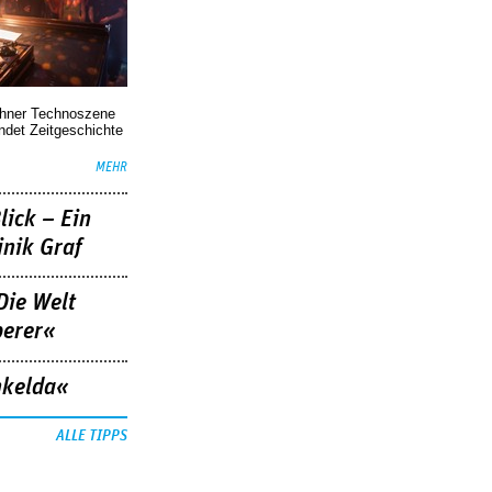
chner Technoszene
indet Zeitgeschichte
MEHR
lick – Ein
nik Graf
Die Welt
berer«
nkelda«
ALLE TIPPS