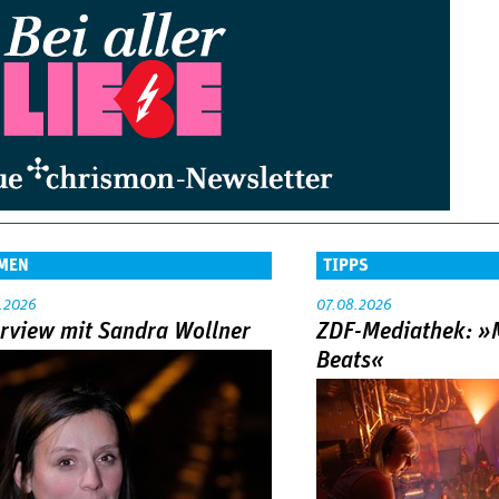
MEN
TIPPS
.2026
07.08.2026
erview mit Sandra Wollner
ZDF-Mediathek: 
Beats«