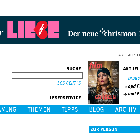
Jump to Navigation
ABO
APP
L
SUCHE
AKTUEL
SUCHE
IN DIE
epd F
epd F
LESERSERVICE
AMING
THEMEN
TIPPS
BLOG
ARCHIV
ZUR PERSON