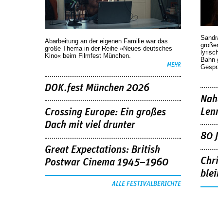
Sandr
Abarbeitung an der eigenen Familie war das
großen
große Thema in der Reihe »Neues deutsches
lyrisc
Kino« beim Filmfest München.
Bahn 
MEHR
Gespr
DOK.fest München 2026
Nah
Len
Crossing Europe: Ein großes
Dach mit viel drunter
80 
Great Expectations: British
Chr
Postwar Cinema 1945–1960
blei
ALLE FESTIVALBERICHTE