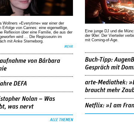
a Wollners »Everytime« war einer der
 Erfolge von Cannes: eine eigenwillige,
Eine junge DJ und die Mün
he Reflexion über eine ­Familie, die aus der
der 90er: Der Vierteiler verb
geworfen wird … Die Regisseurin im
mit Coming-of-Age.
äch mit Anke Sterneborg.
MEHR
Buch-Tipp: AugenB
aufnahme von Bárbara
Gespräch mit Domi
nie
arte-Mediathek: »
Jahre DEFA
braucht mehr Zau
istopher Nolan – Was
Netflix: »I am Fra
bt, was nervt
ALLE THEMEN