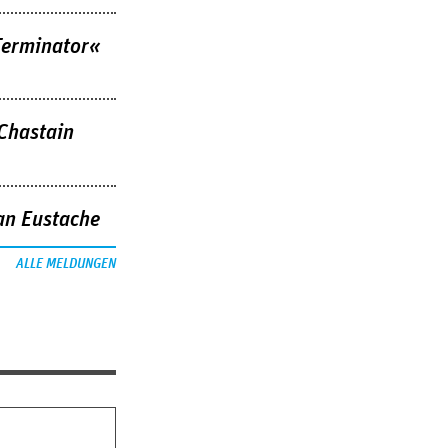
Terminator«
 Chastain
an Eustache
ALLE MELDUNGEN