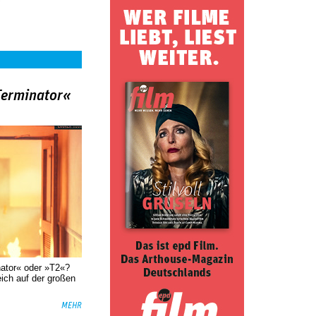
Terminator«
nator« oder »T2«?
eich auf der großen
MEHR