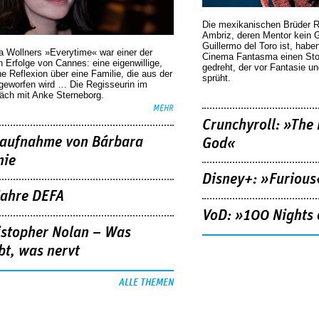
Die mexikanischen Brüder R
Ambriz, deren Mentor kein G
Guillermo del Toro ist, habe
a Wollners »Everytime« war einer der
Cinema Fantasma einen Sto
 Erfolge von Cannes: eine eigenwillige,
gedreht, der vor Fantasie un
he Reflexion über eine ­Familie, die aus der
sprüht.
geworfen wird … Die Regisseurin im
äch mit Anke Sterneborg.
MEHR
Crunchyroll: »The 
aufnahme von Bárbara
God«
nie
Disney+: »Furious
Jahre DEFA
VoD: »100 Nights 
istopher Nolan – Was
bt, was nervt
ALLE THEMEN