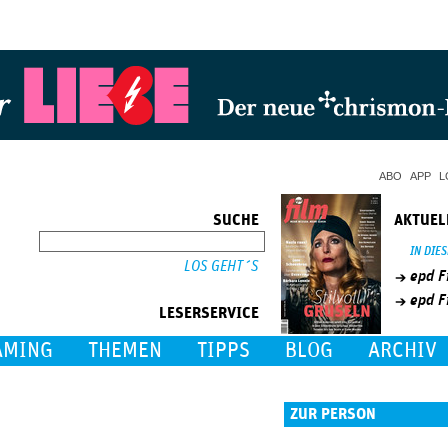
Jump to Navigation
ABO
APP
L
SUCHE
AKTUEL
SUCHE
IN DIE
epd F
epd F
LESERSERVICE
AMING
THEMEN
TIPPS
BLOG
ARCHIV
ZUR PERSON