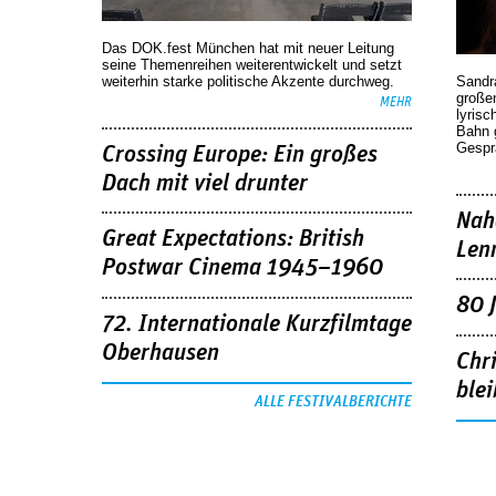
Das DOK.fest München hat mit neuer Leitung
seine Themenreihen weiterentwickelt und setzt
weiterhin starke politische Akzente durchweg.
Sandr
großen
MEHR
lyrisc
Bahn 
Gespr
Crossing Europe: Ein großes
Dach mit viel drunter
Nah
Great Expectations: British
Len
Postwar Cinema 1945–1960
80 
72. Internationale Kurzfilmtage
Oberhausen
Chr
blei
ALLE FESTIVALBERICHTE