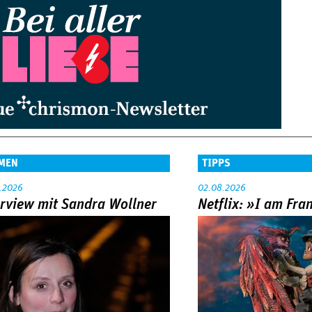
MEN
TIPPS
.2026
02.08.2026
erview mit Sandra Wollner
Netflix: »I am Fra