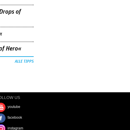
Drops of
«
of Hero«
ALLE TIPPS
OLLOW US
youtube
facebook
instagram