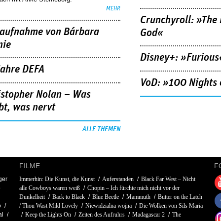
MEHR
Crunchyroll: »The 
aufnahme von Bárbara
God«
nie
Disney+: »Furious
Jahre DEFA
VoD: »100 Nights 
istopher Nolan – Was
bt, was nervt
ALLE THEMEN
FILME
F
ger
Immerhin: Die Kunst, die Kunst
Auferstanden
Black Far West – Nicht
o
alle Cowboys waren weiß
Chopin – Ich fürchte mich nicht vor der
Dunkelheit
Back to Black
Blue Beetle
Mammuth
Butter on the Latch
o
/ Thou Wast Mild Lovely
Niewidzialna wojna
Die Wolken von Sils Maria
al
Keep the Lights On
Zeiten des Aufruhrs
Madagascar 2
The