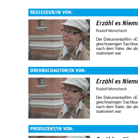
REGISSEUR/IN VON:
Erzähl es Nie
Rudolf Worschech
Der Dokumentarfilm »
gleichnamigen Sachbuc
nach dem Vater, der a
stationiert war
DREHBUCHAUTOR/IN VON:
Erzähl es Nie
Rudolf Worschech
Der Dokumentarfilm »
gleichnamigen Sachbuc
nach dem Vater, der a
stationiert war
PRODUZENT/IN VON: