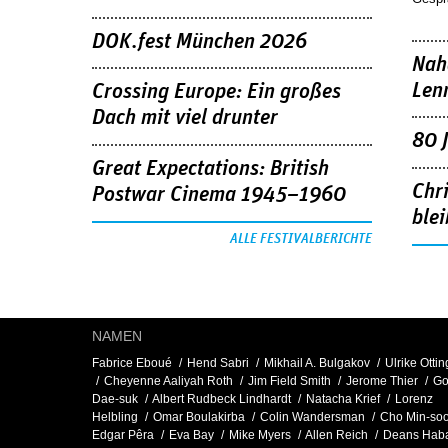
DOK.fest München 2026
Nah
Len
Crossing Europe: Ein großes
Dach mit viel drunter
80 
Great Expectations: British
Chr
Postwar Cinema 1945–1960
blei
ALLE FESTIVALBERICHTE
NAMEN
Fabrice Eboué
Hend Sabri
Mikhail A. Bulgakov
Ulrike Ottin
Cheyenne Aaliyah Roth
Jim Field Smith
Jerome Thier
G
Dae-suk
Albert Rudbeck Lindhardt
Natacha Krief
Lorenz
Helbling
Omar Boulakirba
Colin Wandersman
Cho Min-so
Edgar Pêra
Eva Bay
Mike Myers
Allen Reich
Deans Hab