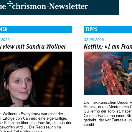
MEN
TIPPS
.2026
02.08.2026
erview mit Sandra Wollner
Netflix: »I am Fra
Die mexikanischen Brüder R
Ambriz, deren Mentor kein G
Guillermo del Toro ist, habe
a Wollners »Everytime« war einer der
Cinema Fantasma einen Sto
 Erfolge von Cannes: eine eigenwillige,
gedreht, der vor Fantasie un
he Reflexion über eine ­Familie, die aus der
sprüht.
geworfen wird … Die Regisseurin im
äch mit Anke Sterneborg.