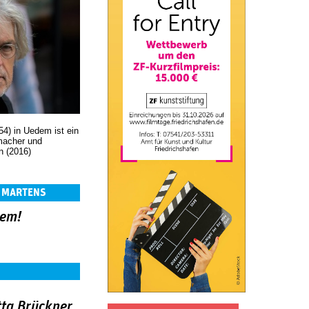
54) in Uedem ist ein
emacher und
n (2016)
S MARTENS
dem!
tta Brückner