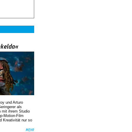
nkelda«
oy und Arturo
eringerer als
n mit ihrem Studio
p-Motion-Film
d Kreativität nur so
MEHR