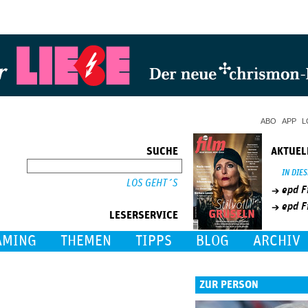
Jump to Navigation
ABO
APP
L
SUCHE
AKTUEL
SUCHE
IN DIE
epd F
epd F
LESERSERVICE
AMING
THEMEN
TIPPS
BLOG
ARCHIV
ZUR PERSON