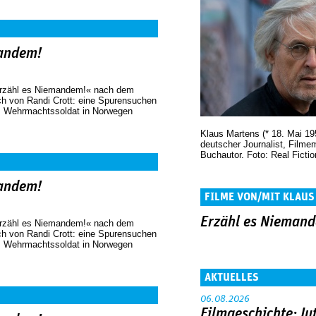
mandem!
Erzähl es Niemandem!« nach dem
h von Randi Crott: eine Spurensuchen
ls Wehrmachtssoldat in Norwegen
Klaus Martens (* 18. Mai 19
deutscher Journalist, Film
Buchautor. Foto: Real Fictio
mandem!
FILME VON/MIT KLAU
Erzähl es Nieman
Erzähl es Niemandem!« nach dem
h von Randi Crott: eine Spurensuchen
ls Wehrmachtssoldat in Norwegen
AKTUELLES
06.08.2026
Filmgeschichte: Ju