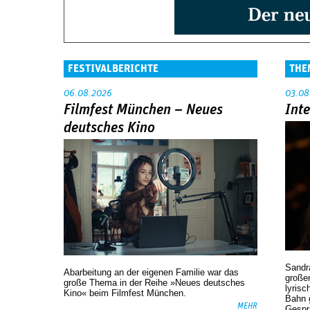
FESTIVALBERICHTE
THE
06.08.2026
03.08
Filmfest München – Neues
Int
deutsches Kino
Sandr
Abarbeitung an der eigenen Familie war das
großen
große Thema in der Reihe »Neues deutsches
lyrisc
Kino« beim Filmfest München.
Bahn 
MEHR
Gespr