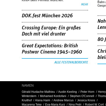
Kino« beim Filmfest München.
Bahn 
MEHR
Gespr
DOK.fest München 2026
Nah
Len
Crossing Europe: Ein großes
Dach mit viel drunter
80 
Great Expectations: British
Chr
Postwar Cinema 1945–1960
blei
ALLE FESTIVALBERICHTE
NAMEN
Gérald Hustache-Mathieu
Austin Keeling
Peter Horn
Henry
Winterstern
Mohamed Kordofani
Stephen O'Connell
Thom
Kruithof
Alana Haim
Andrew Marcus
Jessica Kroos
Macarena Teke
Eva-Maria Kurz
Nina Petri
Robert W. Cort