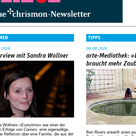
MEN
TIPPS
.2026
06.08.2026
erview mit Sandra Wollner
arte-Mediathek: »
braucht mehr Zau
a Wollners »Everytime« war einer der
 Erfolge von Cannes: eine eigenwillige,
Ben Rivers entwirft einen p
he Reflexion über eine ­Familie, die aus der