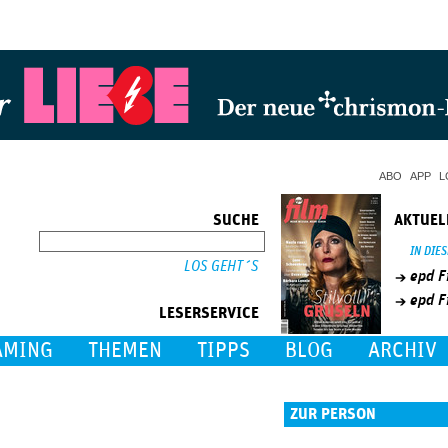
Jump to Navigation
ABO
APP
L
SUCHE
AKTUEL
SUCHE
IN DIE
epd F
epd F
LESERSERVICE
AMING
THEMEN
TIPPS
BLOG
ARCHIV
ZUR PERSON