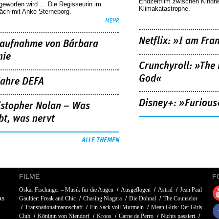
Endzeitfilm zwischen Kindh
geworfen wird … Die Regisseurin im
Klimakatastrophe.
äch mit Anke Sterneborg.
MEHR
Netflix: »I am Fra
aufnahme von Bárbara
nie
Crunchyroll: »The 
God«
Jahre DEFA
Disney+: »Furious
istopher Nolan – Was
bt, was nervt
ALLE THEMEN
FILME
F
Oskar Fischinger – Musik für die Augen
Ausgeflogen
Astrid
Jean Paul
as
Gaultier: Freak and Chic
Chasing Niagara
Die Dohnal
The Counselor
Transnationalmannschaft
Ein Sack voll Murmeln
Mean Girls: Der Girls
Club
Königin von Niendorf
Kroos
Carne de Perro
Nichts passiert