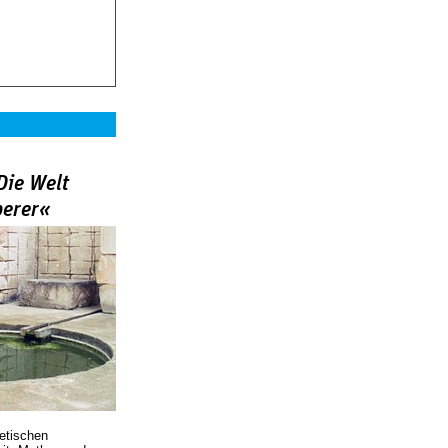
Die Welt
berer«
oetischen