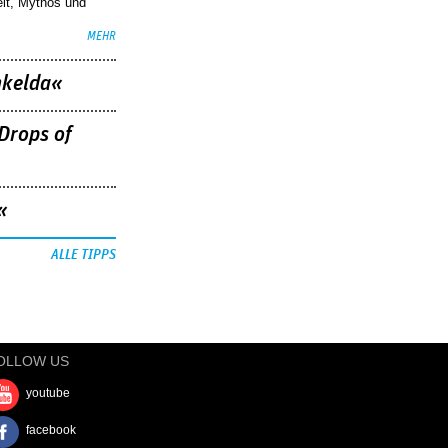
eit, Mythos und
MEHR
nkelda«
Drops of
«
ALLE TIPPS
OLLOW US
youtube
facebook