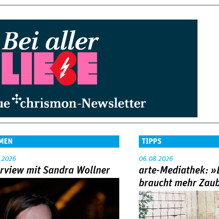
MEN
TIPPS
.2026
06.08.2026
erview mit Sandra Wollner
arte-Mediathek: »
braucht mehr Zau