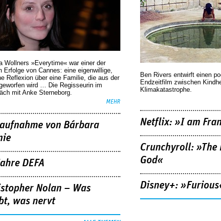
a Wollners »Everytime« war einer der
 Erfolge von Cannes: eine eigenwillige,
Ben Rivers entwirft einen p
he Reflexion über eine ­Familie, die aus der
Endzeitfilm zwischen Kindh
geworfen wird … Die Regisseurin im
Klimakatastrophe.
äch mit Anke Sterneborg.
MEHR
Netflix: »I am Fra
aufnahme von Bárbara
nie
Crunchyroll: »The 
God«
Jahre DEFA
Disney+: »Furious
istopher Nolan – Was
bt, was nervt