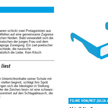
nen schickt zwei Protagonisten aus
 Welten auf eine gemeinsame Zugreise
schen Norden. Bald verwandelt sich die
 zwischen der jungen Frau und dem
apsige Zuneigung. Ein zart-poetischer
schiede, die russische
ürlich die Liebe. Kein Kitsch
 liest
 Unterrichtsinhalte seiner Schule mit
u stellen beginnt, schlägt ihm Spott
ngen sich die Ideologien in Stellung.
r die Zeichen liest« ist eine schwarz-
zentriert auf den Schlagabtausch, die
k
FILME VON/MIT JULIA