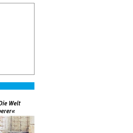
Die Welt
berer«