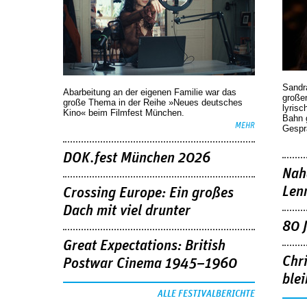
Sandr
Abarbeitung an der eigenen Familie war das
großen
große Thema in der Reihe »Neues deutsches
lyrisc
Kino« beim Filmfest München.
Bahn 
MEHR
Gespr
DOK.fest München 2026
Nah
Len
Crossing Europe: Ein großes
Dach mit viel drunter
80 
Great Expectations: British
Chr
Postwar Cinema 1945–1960
blei
ALLE FESTIVALBERICHTE