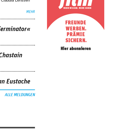
. Claudia Lenssen
MEHR
Terminator«
 Chastain
an Eustache
ALLE MELDUNGEN