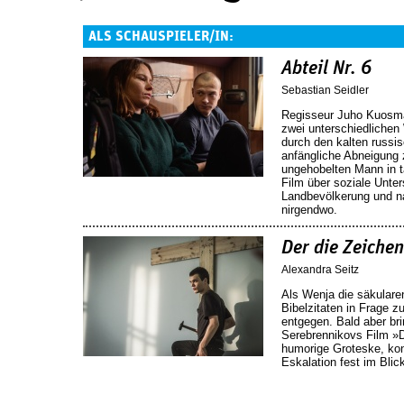
ALS SCHAUSPIELER/IN:
Abteil Nr. 6
Sebastian Seidler
Regisseur Juho Kuosma
zwei unterschiedlichen
durch den kalten russi
anfängliche Abneigung
ungehobelten Mann in t
Film über soziale Unter
Landbevölkerung und nat
nirgendwo.
Der die Zeichen
Alexandra Seitz
Als Wenja die säkularen
Bibelzitaten in Frage z
entgegen. Bald aber bri
Serebrennikovs Film »De
humorige Groteske, kon
Eskalation fest im Blic