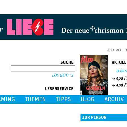
Jump to Navigation
ABO
APP
L
SUCHE
AKTUEL
SUCHE
IN DIE
epd F
epd F
LESERSERVICE
AMING
THEMEN
TIPPS
BLOG
ARCHIV
ZUR PERSON