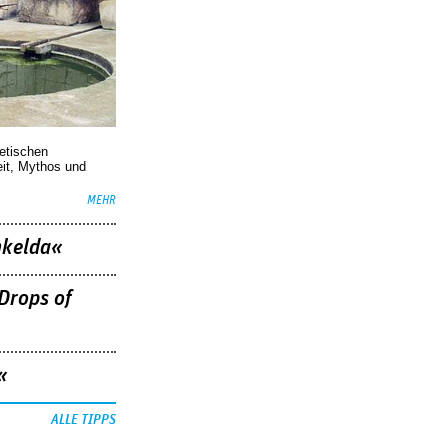
oetischen
eit, Mythos und
MEHR
nkelda«
Drops of
«
ALLE TIPPS