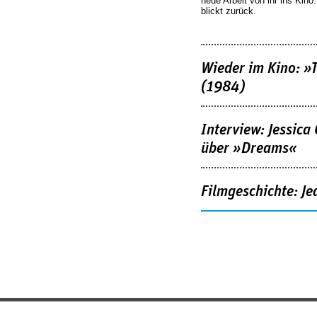
neue Arbeit von ihr ins Kino
blickt zurück.
Wieder im Kino: »
(1984)
Interview: Jessica
über »Dreams«
Filmgeschichte: Je