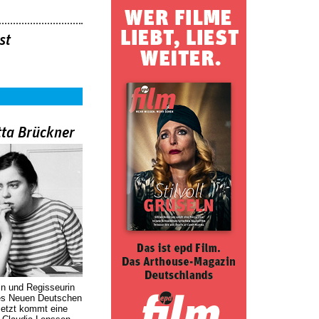
st
tta Brückner
in und Regisseurin
des Neuen Deutschen
Jetzt kommt eine