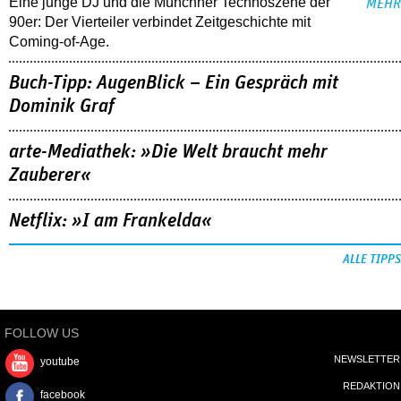
Eine junge DJ und die Münchner Technoszene der
MEHR
90er: Der Vierteiler verbindet Zeitgeschichte mit
Coming-of-Age.
Buch-Tipp: AugenBlick – Ein Gespräch mit
Dominik Graf
arte-Mediathek: »Die Welt braucht mehr
Zauberer«
Netflix: »I am Frankelda«
ALLE TIPPS
FOLLOW US
NEWSLETTER
youtube
REDAKTION
facebook