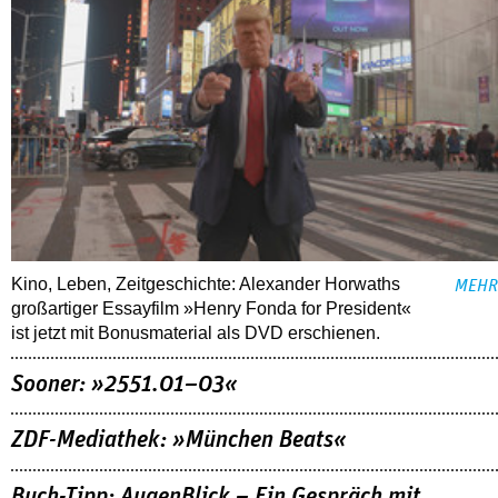
Kino, Leben, Zeitgeschichte: Alexander Horwaths
MEHR
großartiger Essayfilm »Henry Fonda for President«
ist jetzt mit Bonusmaterial als DVD erschienen.
Sooner: »2551.01–03«
ZDF-Mediathek: »München Beats«
Buch-Tipp: AugenBlick – Ein Gespräch mit