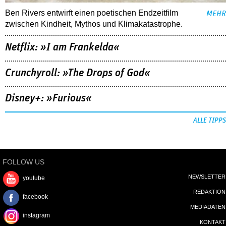
Ben Rivers entwirft einen poetischen Endzeitfilm
MEHR
zwischen Kindheit, Mythos und Klimakatastrophe.
Netflix: »I am Frankelda«
Crunchyroll: »The Drops of God«
Disney+: »Furious«
ALLE TIPPS
FOLLOW US
NEWSLETTER
youtube
REDAKTION
facebook
MEDIADATEN
instagram
KONTAKT