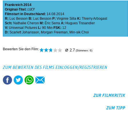
Frankreich
2014
Original-Titel:
LUCY
Filmstart in Deutschland:
14.08.2014
R:
Luc Besson
B:
Luc Besson
P:
Virginie Silla
K:
Thierry Arbogast
Sch:
Nathalie Cheron
M:
Éric Serra
A:
Hugues Tissandier
V:
Universal Pictures
L:
90 Min
FSK:
12
D:
Scarlett Johansson
,
Morgan Freeman
,
Min-sik Choi
⌀
Bewerten Sie den Film:
2.7
(Stimmen:
6
)
ZUM BEWERTEN DES FILMS EINLOGGEN/REGISTRIEREN
ZUR FILMKRITIK
ZUM TIPP