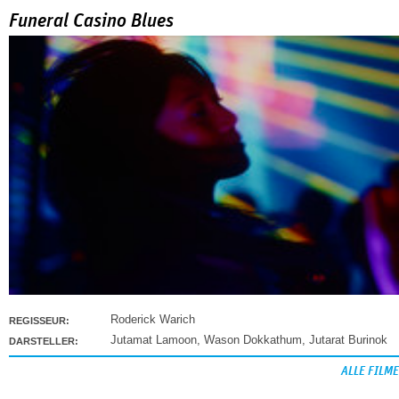
Funeral Casino Blues
Roderick Warich
REGISSEUR:
Jutamat Lamoon
,
Wason Dokkathum
,
Jutarat Burinok
DARSTELLER:
ALLE FILME