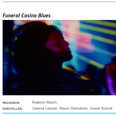
Funeral Casino Blues
Roderick Warich
REGISSEUR:
Jutamat Lamoon
,
Wason Dokkathum
,
Jutarat Burinok
DARSTELLER: