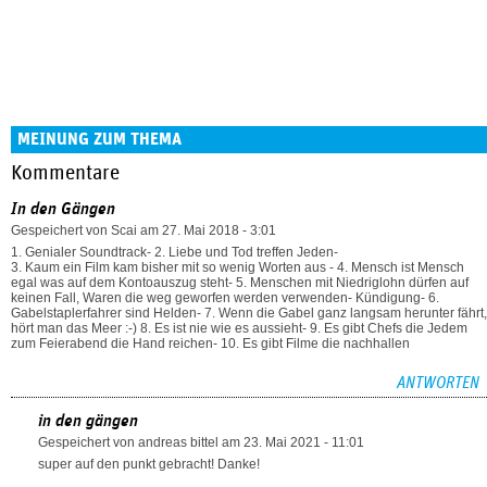
MEINUNG ZUM THEMA
Kommentare
In den Gängen
Gespeichert von
Scai
am 27. Mai 2018 - 3:01
1. Genialer Soundtrack- 2. Liebe und Tod treffen Jeden-
3. Kaum ein Film kam bisher mit so wenig Worten aus - 4. Mensch ist Mensch
egal was auf dem Kontoauszug steht- 5. Menschen mit Niedriglohn dürfen auf
keinen Fall, Waren die weg geworfen werden verwenden- Kündigung- 6.
Gabelstaplerfahrer sind Helden- 7. Wenn die Gabel ganz langsam herunter fährt,
hört man das Meer :-) 8. Es ist nie wie es aussieht- 9. Es gibt Chefs die Jedem
zum Feierabend die Hand reichen- 10. Es gibt Filme die nachhallen
ANTWORTEN
in den gängen
Gespeichert von
andreas bittel
am 23. Mai 2021 - 11:01
super auf den punkt gebracht! Danke!