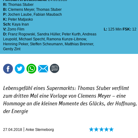
R:
Thomas Stuber
B:
Clemens Meyer
,
Thomas Stuber
P:
Jochen Laube
,
Fabian Maubach
K:
Peter Matjasko
Sch:
Kaya Inan
V:
Zorro Film
L:
125 Min
FSK:
12
D:
Franz Rogowski
,
Sandra Hüller
,
Peter Kurth
,
Andreas
Leupold
,
Michael Specht
,
Ramona Kunze-Libnow
,
Henning Peker
,
Steffen Scheumann
,
Matthias Brenner
,
Gerdy Zint
Lebensgefühl eines Supermarkts: Thomas Stuber verfilmt
zum dritten Mal eine Vorlage von Clemens Meyer – eine
Hommage an die kleinen Momente des Glücks, der Hoffnung,
der Energie
27.04.2018
Anke Sterneborg