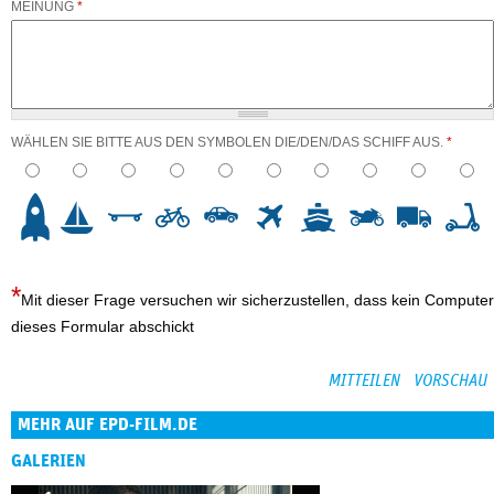
MEINUNG
*
WÄHLEN SIE BITTE AUS DEN SYMBOLEN DIE/DEN/DAS SCHIFF AUS.
*
3
4
5
6
7
8
9
10
Mit dieser Frage versuchen wir sicherzustellen, dass kein Computer
dieses Formular abschickt
MEHR AUF EPD-FILM.DE
GALERIEN