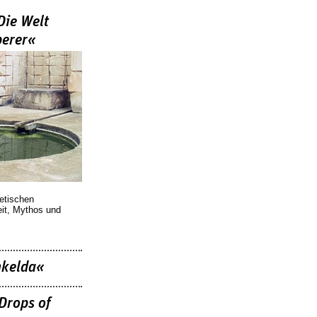
Die Welt
berer«
oetischen
eit, Mythos und
nkelda«
Drops of