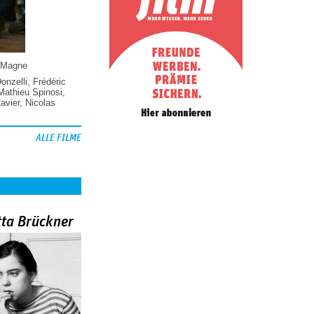
 Magne
Donzelli
,
Frédéric
Mathieu Spinosi
,
vier
,
Nicolas
ALLE FILME
tta Brückner