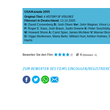
USA
Kanada
2005
Original-Titel:
A HISTORY OF VIOLENCE
Filmstart in Deutschland:
13.10.2005
R:
David Cronenberg
B:
Josh Olsen
Vor:
John Wagner
,
Vince L
P:
Roger E. Kass
,
Josh Braun
,
Justis Greene
K:
Peter Suschitzk
M:
Howard Shore
A:
Carol Spier
,
James McAteer
V:
Warner Bros
D:
Viggo Mortensen
,
Maria Bello
,
William Hurt
,
Ashton Holmes
,
Harris
⌀
4
Bewerten Sie den Film:
(Stimmen:
1
)
ZUM BEWERTEN DES FILMS EINLOGGEN/REGISTRIER