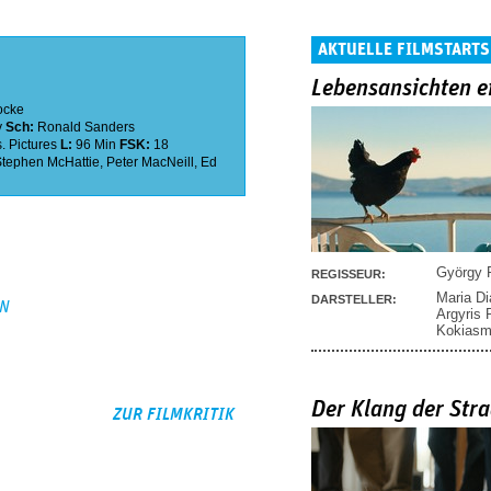
AKTUELLE FILMSTARTS
Lebensansichten e
ocke
y
Sch:
Ronald Sanders
. Pictures
L:
96 Min
FSK:
18
Stephen McHattie
,
Peter MacNeill
,
Ed
György P
REGISSEUR:
Maria D
DARSTELLER:
EN
Argyris
Kokias
Der Klang der Stra
ZUR FILMKRITIK