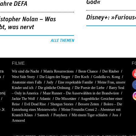
God«
Jahre DEFA
Disney+: »Furious
istopher Nolan – Was
bt, was nervt
ALLE THEMEN
FILME
F
tra
Wir sind die Nacht
Matrix Resurrections
Beste Chance
Der Räuber
a
West Side Story
Die Lügen der Sieger
Der Koch
Godzilla vs. Kong
Anatomie eines Falls
Judy
Eine respektable Familie
Meine Frau, unsere
Kinder und ich
Die göttliche Ordnung
Die Poesie der Liebe
Barry Seal
enij
– Only in America
Maze Runner – Die Auserwählten in der Brandwüste
Jackie The Wolf
Atlantic
Die Missetäter
Augenblicke: Gesichter einer
Reise
Evil Dead Rise
Shotgun Stories
Bessere Zeiten
Bolero – Die
 Jr.
Entstehung eines Meisterwerks
Meine Freundin Conni 2 – Abenteuer mit
Kranich Klaus
Santosh
Ponyherz
Mit einem Tiger schlafen
Ava
Armored