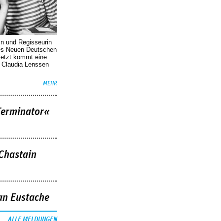
in und Regisseurin
des Neuen Deutschen
Jetzt kommt eine
. Claudia Lenssen
MEHR
Terminator«
 Chastain
an Eustache
ALLE MELDUNGEN