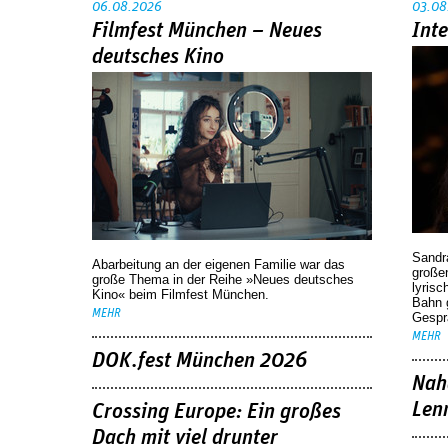
06.08.2026
03.08
Filmfest München – Neues
Int
deutsches Kino
Sandr
Abarbeitung an der eigenen Familie war das
großen
große Thema in der Reihe »Neues deutsches
lyrisc
Kino« beim Filmfest München.
Bahn 
MEHR
Gespr
MEHR
DOK.fest München 2026
Nah
Len
Crossing Europe: Ein großes
Dach mit viel drunter