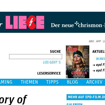
Jump to Navigation
ABO
APP
L
SUCHE
AKTUEL
SUCHE
IN DIE
epd F
epd F
LESERSERVICE
AMING
THEMEN
TIPPS
BLOG
ARCHIV
ory of
MEHR AUF EPD-FILM.D
GALERIEN