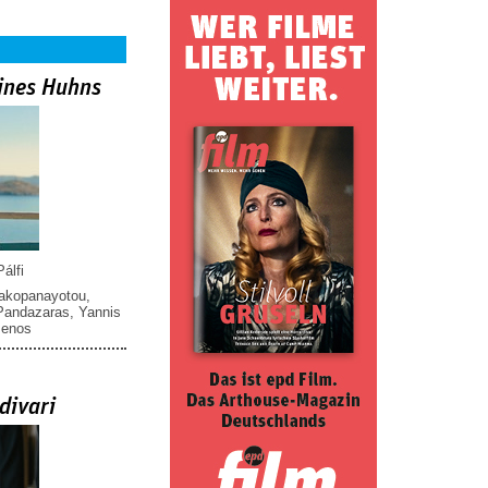
ines Huhns
álfi
iakopanayotou
,
 Pandazaras
,
Yannis
menos
divari