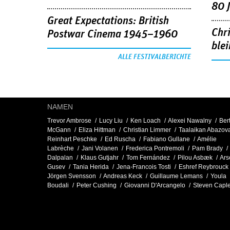
80 
Great Expectations: British
Chr
Postwar Cinema 1945–1960
blei
ALLE FESTIVALBERICHTE
NAMEN
Trevor Ambrose
Lucy Liu
Ken Loach
Alexei Nawalny
Ber
McGann
Eliza Hittman
Christian Limmer
Taalaikan Abazov
Reinhart Peschke
Ed Ruscha
Fabiano Gullane
Amélie
Labrèche
Jani Volanen
Frederica Pontremoli
Pam Brady
Dalpalan
Klaus Gutjahr
Tom Fernández
Pilou Asbæk
Ars
Gusev
Tania Herida
Jena-Francois Tosti
Eshref Reybrouck
Jörgen Svensson
Andreas Keck
Guillaume Lemans
Youla
Boudali
Peter Cushing
Giovanni D'Arcangelo
Steven Caple