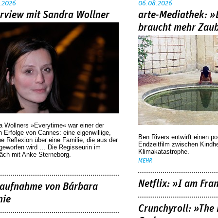
.2026
06.08.2026
erview mit Sandra Wollner
arte-Mediathek: »
braucht mehr Zau
a Wollners »Everytime« war einer der
 Erfolge von Cannes: eine eigenwillige,
Ben Rivers entwirft einen p
he Reflexion über eine ­Familie, die aus der
Endzeitfilm zwischen Kindh
geworfen wird … Die Regisseurin im
Klimakatastrophe.
äch mit Anke Sterneborg.
MEHR
Netflix: »I am Fra
aufnahme von Bárbara
nie
Crunchyroll: »The 