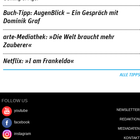
Buch-Tipp: AugenBlick – Ein Gespräch mit
Dominik Graf
arte-Mediathek: »Die Welt braucht mehr
Zauberer«
Netflix: »I am Frankelda«
ALLE TIPPS
FOLLOW US
NEWSLETTER
youtube
REDAKTION
facebook
MEDIADATEN
instagram
KONTAKT