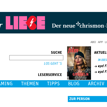
Jump to Navigation
ABO
APP
L
SUCHE
AKTUEL
SUCHE
IN DIE
epd F
epd F
LESERSERVICE
AMING
THEMEN
TIPPS
BLOG
ARCHIV
ZUR PERSON