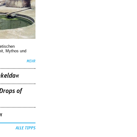
oetischen
eit, Mythos und
MEHR
nkelda«
Drops of
«
ALLE TIPPS