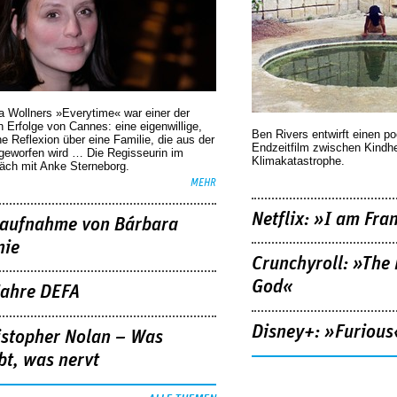
a Wollners »Everytime« war einer der
 Erfolge von Cannes: eine eigenwillige,
Ben Rivers entwirft einen p
he Reflexion über eine ­Familie, die aus der
Endzeitfilm zwischen Kindh
geworfen wird … Die Regisseurin im
Klimakatastrophe.
äch mit Anke Sterneborg.
MEHR
Netflix: »I am Fra
aufnahme von Bárbara
nie
Crunchyroll: »The 
God«
Jahre DEFA
Disney+: »Furious
istopher Nolan – Was
bt, was nervt