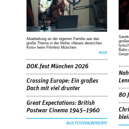
Sandr
Abarbeitung an der eigenen Familie war das
großen
große Thema in der Reihe »Neues deutsches
lyrisc
Kino« beim Filmfest München.
Bahn 
MEHR
Gespr
DOK.fest München 2026
Nah
Len
Crossing Europe: Ein großes
Dach mit viel drunter
80 
Great Expectations: British
Chr
Postwar Cinema 1945–1960
blei
ALLE FESTIVALBERICHTE