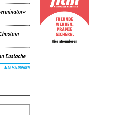
Terminator«
 Chastain
an Eustache
ALLE MELDUNGEN