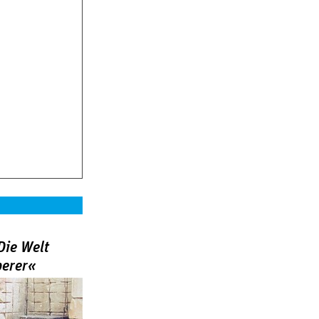
Die Welt
berer«