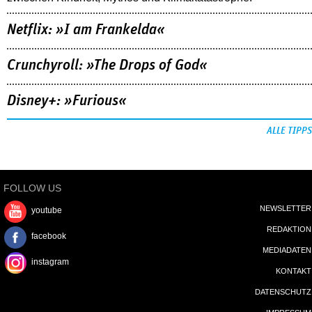
Netflix: »I am Frankelda«
Crunchyroll: »The Drops of God«
Disney+: »Furious«
ALLE TIPPS
FOLLOW US
NEWSLETTER
youtube
REDAKTION
facebook
MEDIADATEN
instagram
KONTAKT
DATENSCHUTZ