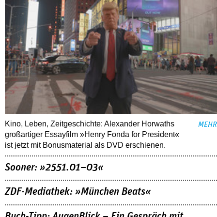
Kino, Leben, Zeitgeschichte: Alexander Horwaths
MEHR
großartiger Essayfilm »Henry Fonda for President«
ist jetzt mit Bonusmaterial als DVD erschienen.
Sooner: »2551.01–03«
ZDF-Mediathek: »München Beats«
Buch-Tipp: AugenBlick – Ein Gespräch mit