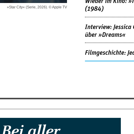
Wieder im Kino: »
»Star City« (Serie, 2026). © Apple TV
(1984)
Interview: Jessica
über »Dreams«
Filmgeschichte: Je