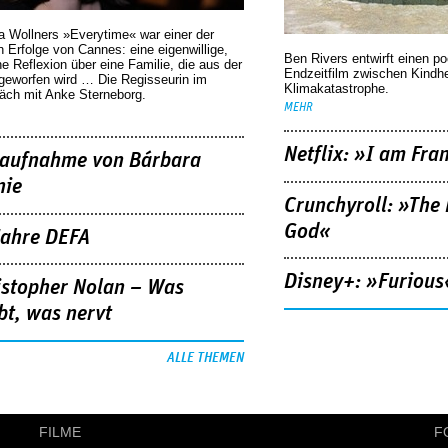
a Wollners »Everytime« war einer der
 Erfolge von Cannes: eine eigenwillige,
Ben Rivers entwirft einen p
he Reflexion über eine ­Familie, die aus der
Endzeitfilm zwischen Kindh
geworfen wird … Die Regisseurin im
Klimakatastrophe.
äch mit Anke Sterneborg.
MEHR
Netflix: »I am Fra
aufnahme von Bárbara
nie
Crunchyroll: »The 
God«
Jahre DEFA
Disney+: »Furious
istopher Nolan – Was
bt, was nervt
ALLE THEMEN
FILME
F