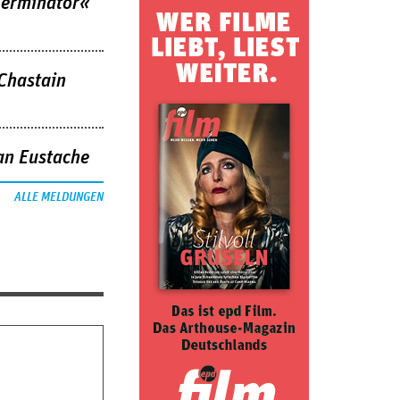
Terminator«
 Chastain
an Eustache
ALLE MELDUNGEN