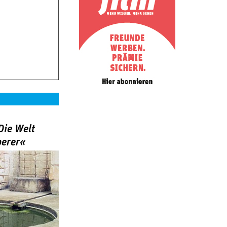
Die Welt
berer«