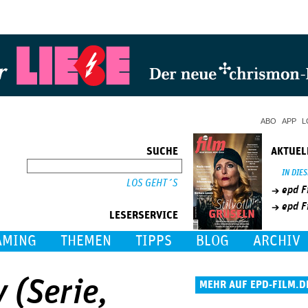
Jump to Navigation
ABO
APP
L
SUCHE
AKTUEL
SUCHE
IN DIE
epd F
epd F
LESERSERVICE
AMING
THEMEN
TIPPS
BLOG
ARCHIV
y (Serie,
MEHR AUF EPD-FILM.D