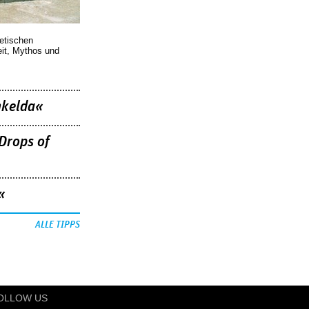
oetischen
eit, Mythos und
nkelda«
Drops of
«
ALLE TIPPS
OLLOW US