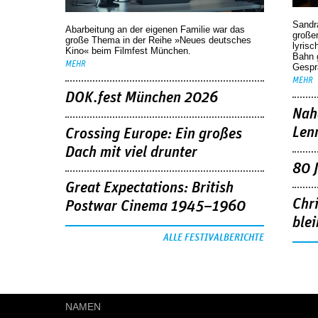
Sandr
Abarbeitung an der eigenen Familie war das
großen
große Thema in der Reihe »Neues deutsches
lyrisc
Kino« beim Filmfest München.
Bahn 
MEHR
Gespr
MEHR
DOK.fest München 2026
Nah
Len
Crossing Europe: Ein großes
Dach mit viel drunter
80 
Great Expectations: British
Chr
Postwar Cinema 1945–1960
blei
ALLE FESTIVALBERICHTE
NAMEN