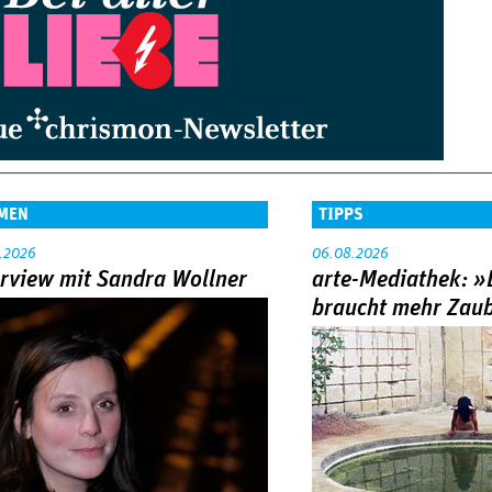
MEN
TIPPS
.2026
06.08.2026
erview mit Sandra Wollner
arte-Mediathek: »
braucht mehr Zau