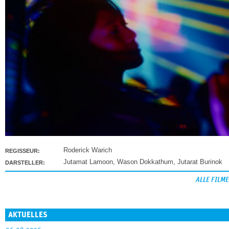
Roderick Warich
REGISSEUR:
Jutamat Lamoon
,
Wason Dokkathum
,
Jutarat Burinok
DARSTELLER:
ALLE FILME
AKTUELLES