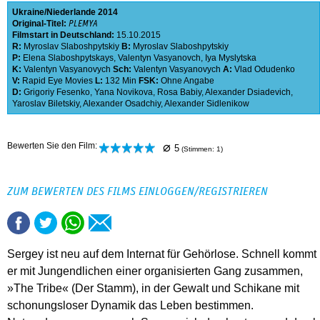
Ukraine
Niederlande
2014
Original-Titel:
PLEMYA
Filmstart in Deutschland:
15.10.2015
R:
Myroslav Slaboshpytskiy
B:
Myroslav Slaboshpytskiy
P:
Elena Slaboshpytskays
,
Valentyn Vasyanovch
,
Iya Myslytska
K:
Valentyn Vasyanovych
Sch:
Valentyn Vasyanovych
A:
Vlad Odudenko
V:
Rapid Eye Movies
L:
132 Min
FSK:
Ohne Angabe
D:
Grigoriy Fesenko
,
Yana Novikova
,
Rosa Babiy
,
Alexander Dsiadevich
,
Yaroslav Biletskiy
,
Alexander Osadchiy
,
Alexander Sidlenikow
⌀
Bewerten Sie den Film:
5
(Stimmen:
1
)
ZUM BEWERTEN DES FILMS EINLOGGEN/REGISTRIEREN
Sergey ist neu auf dem Internat für Gehörlose. Schnell kommt
er mit Jungendlichen einer organisierten Gang zusammen,
»The Tribe« (Der Stamm), in der Gewalt und Schikane mit
schonungsloser Dynamik das Leben bestimmen.