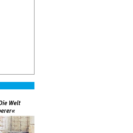
Die Welt
berer«