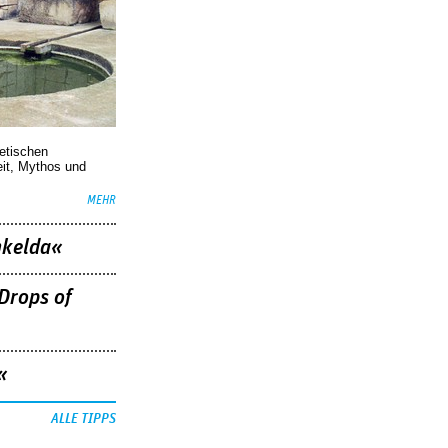
oetischen
eit, Mythos und
MEHR
nkelda«
Drops of
«
ALLE TIPPS