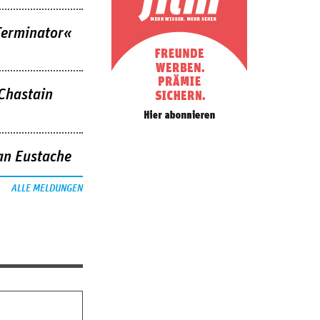
Terminator«
 Chastain
an Eustache
ALLE MELDUNGEN