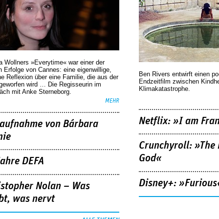
a Wollners »Everytime« war einer der
 Erfolge von Cannes: eine eigenwillige,
Ben Rivers entwirft einen p
he Reflexion über eine ­Familie, die aus der
Endzeitfilm zwischen Kindh
geworfen wird … Die Regisseurin im
Klimakatastrophe.
äch mit Anke Sterneborg.
MEHR
Netflix: »I am Fra
aufnahme von Bárbara
nie
Crunchyroll: »The 
God«
Jahre DEFA
Disney+: »Furious
istopher Nolan – Was
bt, was nervt