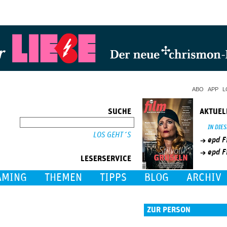
Jump to Navigation
ABO
APP
L
SUCHE
AKTUEL
SUCHE
IN DIE
epd F
epd F
LESERSERVICE
AMING
THEMEN
TIPPS
BLOG
ARCHIV
ZUR PERSON