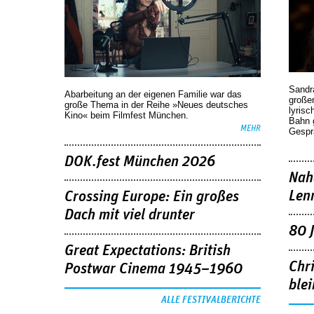
Sandr
Abarbeitung an der eigenen Familie war das
großen
große Thema in der Reihe »Neues deutsches
lyrisc
Kino« beim Filmfest München.
Bahn 
MEHR
Gespr
DOK.fest München 2026
Nah
Len
Crossing Europe: Ein großes
Dach mit viel drunter
80 
Great Expectations: British
Chr
Postwar Cinema 1945–1960
blei
ALLE FESTIVALBERICHTE