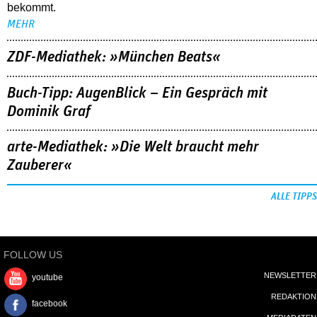
bekommt.
MEHR
ZDF-Mediathek: »München Beats«
Buch-Tipp: AugenBlick – Ein Gespräch mit
Dominik Graf
arte-Mediathek: »Die Welt braucht mehr
Zauberer«
ALLE TIPPS
FOLLOW US
NEWSLETTER
youtube
REDAKTION
facebook