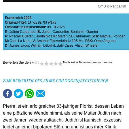
OmU © Pandafilm
Frankreich
2023
Original-Titel:
LA VIE DE MA MÈRE
Filmstart in Deutschland:
09.10.2025
R:
Julien Carpentier
B:
Julien Carpentier
,
Benjamin Garnier
P:
Priscailla Bertin
,
Judith Noa
K:
Martin de Cahbaneix
Sch:
Mathieu Pontier
M:
Dom La Nena
V:
Arsenal Filmverleih
L:
105 Min
FSK:
Ohne Angabe
D:
Agnès Jaoui
,
William Lebghil
,
Salif Cissé
,
Alison Wheeler
Bewerten Sie den Film:
Noch keine Bewertungen vorhanden
ZUM BEWERTEN DES FILMS EINLOGGEN/REGISTRIEREN
Pierre ist ein erfolgreicher 33-jähriger Florist, dessen Leben
eine plötzliche Wende nimmt, als seine Mutter Judith nach
zwei Jahren wieder auftaucht. Judith ist launisch, exzessiv,
leidet an einer bipolaren Störung und ist aus ihrer Klinik