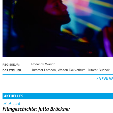
Roderick Warich
REGISSEUR:
Jutamat Lamoon
,
Wason Dokkathum
,
Jutarat Burinok
DARSTELLER:
ALLE FILME
AKTUELLES
06.08.2026
Filmgeschichte: Jutta Brückner