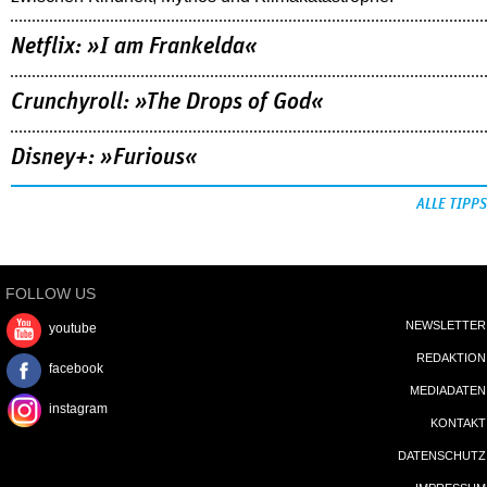
Netflix: »I am Frankelda«
Crunchyroll: »The Drops of God«
Disney+: »Furious«
ALLE TIPPS
FOLLOW US
NEWSLETTER
youtube
REDAKTION
facebook
MEDIADATEN
instagram
KONTAKT
DATENSCHUTZ