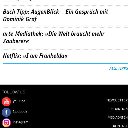
Buch-Tipp: AugenBlick – Ein Gespräch mit
Dominik Graf
arte-Mediathek: »Die Welt braucht mehr
Zauberer«
Netflix: »I am Frankelda«
ALLE TIPPS
FOLLOW US
NEWSLETTER
youtube
REDAKTION
facebook
MEDIADATEN
instagram
KONTAKT