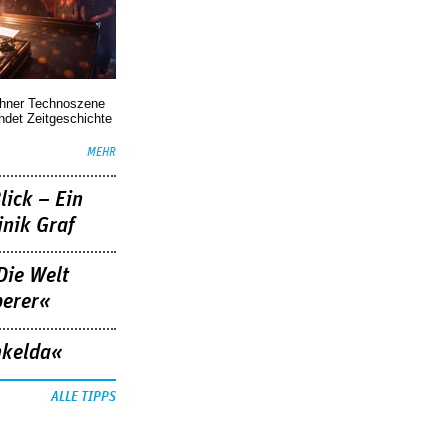
chner Technoszene
indet Zeitgeschichte
MEHR
lick – Ein
nik Graf
Die Welt
berer«
nkelda«
ALLE TIPPS