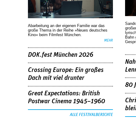
Sandr
Abarbeitung an der eigenen Familie war das
großen
große Thema in der Reihe »Neues deutsches
lyrisc
Kino« beim Filmfest München.
Bahn 
MEHR
Gespr
DOK.fest München 2026
Nah
Len
Crossing Europe: Ein großes
Dach mit viel drunter
80 
Great Expectations: British
Chr
Postwar Cinema 1945–1960
blei
ALLE FESTIVALBERICHTE