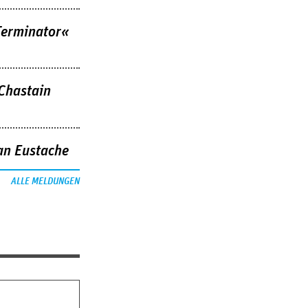
Terminator«
 Chastain
an Eustache
ALLE MELDUNGEN