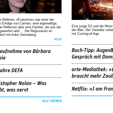
a Wollners »Everytime« war einer der
 Erfolge von Cannes: eine eigenwillige,
Eine junge DJ und die Mün
he Reflexion über eine ­Familie, die aus der
der 90er: Der Vierteiler verb
geworfen wird … Die Regisseurin im
mit Coming-of-Age.
äch mit Anke Sterneborg.
MEHR
Buch-Tipp: AugenB
aufnahme von Bárbara
Gespräch mit Domi
nie
arte-Mediathek: »
Jahre DEFA
braucht mehr Zau
istopher Nolan – Was
Netflix: »I am Fra
bt, was nervt
ALLE THEMEN