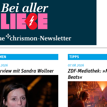
MEN
TIPPS
.2026
07.08.2026
erview mit Sandra Wollner
ZDF-Mediathek: 
Beats«