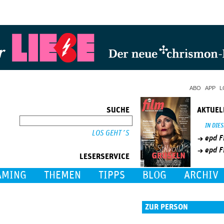
Jump to Navigation
ABO
APP
L
SUCHE
AKTUEL
SUCHE
IN DIE
epd F
epd F
LESERSERVICE
AMING
THEMEN
TIPPS
BLOG
ARCHIV
ZUR PERSON