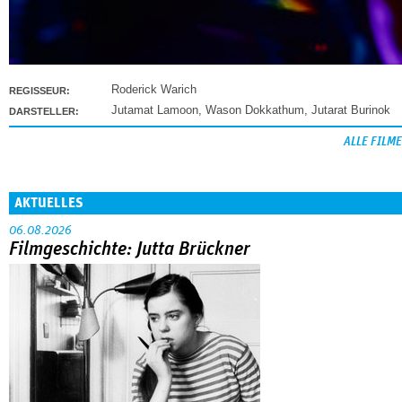
Roderick Warich
REGISSEUR:
Jutamat Lamoon
,
Wason Dokkathum
,
Jutarat Burinok
DARSTELLER:
ALLE FILME
AKTUELLES
06.08.2026
Filmgeschichte: Jutta Brückner