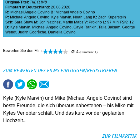
Original-Titel:
THE CLIMB
Filmstart in Deutschland:
20.08.2020
R:
Michael Angelo Covino
B:
Michael Angelo Covino
P:
Michael Angelo Covino
,
Kyle Marvin
,
Noah Lang
K:
Zach Kuperstein
Sch:
Sara Shaw
M:
Jon Natchez
,
Martin Mabz
V:
Prokino
L:
97 Min
FSK:
12
D:
Kyle Marvin
,
Michael Angelo Covino
,
Gayle Rankin
,
Talia Balsam
,
George
Wendt
,
Judith Godrèche
,
Daniella Covino
⌀
Bewerten Sie den Film:
4
(Stimmen:
1
)
ZUM BEWERTEN DES FILMS EINLOGGEN/REGISTRIEREN
Kyle (Kyle Marvin) und Mike (Michael Angelo Covino) sind
beste Freunde, die sich überaus nahestehen – bis Mike mit
Kyles Verlobter schläft. Und das kurz vor der geplanten
Hochzeit...
ZUR FILMKRITIK