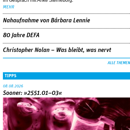
im Gespräch mit Anke Sterneborg.
MEHR
Nahaufnahme von Bárbara Lennie
80 Jahre DEFA
Christopher Nolan – Was bleibt, was nervt
ALLE THEMEN
TIPPS
08.08.2026
Sooner: »2551.01–03«