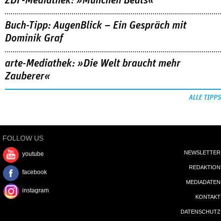
ZDF-Mediathek: »München Beats«
Buch-Tipp: AugenBlick – Ein Gespräch mit
Dominik Graf
arte-Mediathek: »Die Welt braucht mehr
Zauberer«
ALLE TIPPS
FOLLOW US
NEWSLETTER
youtube
REDAKTION
facebook
MEDIADATEN
instagram
KONTAKT
DATENSCHUTZ