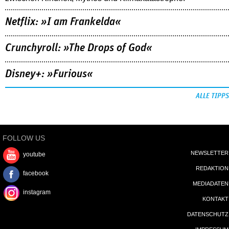
Netflix: »I am Frankelda«
Crunchyroll: »The Drops of God«
Disney+: »Furious«
ALLE TIPPS
FOLLOW US
NEWSLETTER
youtube
REDAKTION
facebook
MEDIADATEN
instagram
KONTAKT
DATENSCHUTZ