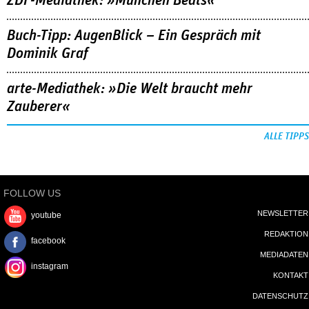
ZDF-Mediathek: »München Beats«
Buch-Tipp: AugenBlick – Ein Gespräch mit
Dominik Graf
arte-Mediathek: »Die Welt braucht mehr
Zauberer«
ALLE TIPPS
FOLLOW US
NEWSLETTER
youtube
REDAKTION
facebook
MEDIADATEN
instagram
KONTAKT
DATENSCHUTZ