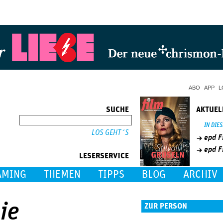
Jump to Navigation
ABO
APP
L
SUCHE
AKTUEL
SUCHE
IN DIE
epd F
epd F
LESERSERVICE
AMING
THEMEN
TIPPS
BLOG
ARCHIV
ie
ZUR PERSON