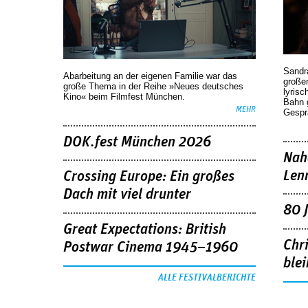
Sandr
Abarbeitung an der eigenen Familie war das
großen
große Thema in der Reihe »Neues deutsches
lyrisc
Kino« beim Filmfest München.
Bahn 
MEHR
Gespr
DOK.fest München 2026
Nah
Len
Crossing Europe: Ein großes
Dach mit viel drunter
80 
Great Expectations: British
Chr
Postwar Cinema 1945–1960
blei
ALLE FESTIVALBERICHTE