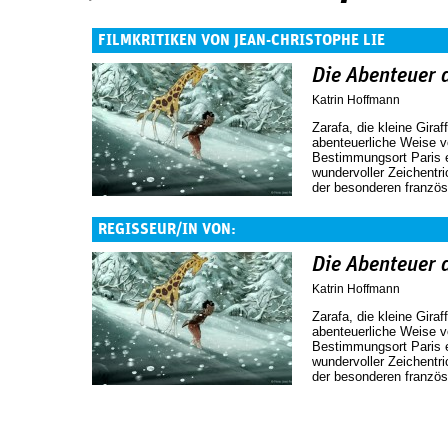
FILMKRITIKEN VON JEAN-CHRISTOPHE LIE
Die Abenteuer d
Katrin Hoffmann
Zarafa, die kleine Gira
abenteuerliche Weise v
Bestimmungsort Paris e
wundervoller Zeichentric
der besonderen französ
REGISSEUR/IN VON:
Die Abenteuer d
Katrin Hoffmann
Zarafa, die kleine Gira
abenteuerliche Weise v
Bestimmungsort Paris e
wundervoller Zeichentric
der besonderen französ