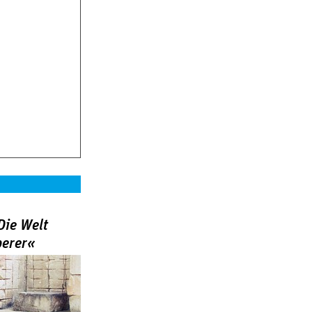
Die Welt
berer«