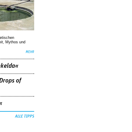
oetischen
eit, Mythos und
MEHR
nkelda«
Drops of
«
ALLE TIPPS