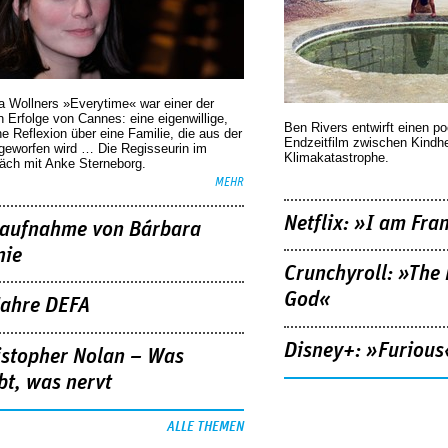
a Wollners »Everytime« war einer der
 Erfolge von Cannes: eine eigenwillige,
Ben Rivers entwirft einen p
he Reflexion über eine ­Familie, die aus der
Endzeitfilm zwischen Kindh
geworfen wird … Die Regisseurin im
Klimakatastrophe.
äch mit Anke Sterneborg.
MEHR
Netflix: »I am Fra
aufnahme von Bárbara
nie
Crunchyroll: »The 
God«
Jahre DEFA
Disney+: »Furious
istopher Nolan – Was
bt, was nervt
ALLE THEMEN