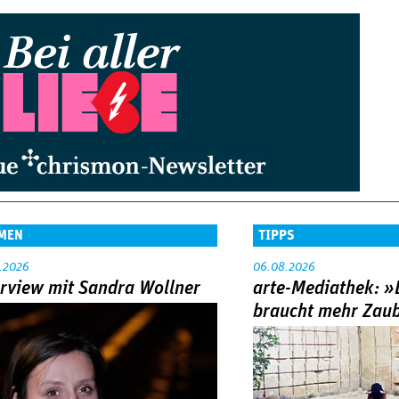
MEN
TIPPS
.2026
06.08.2026
erview mit Sandra Wollner
arte-Mediathek: »
braucht mehr Zau