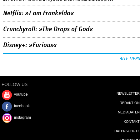
Netflix: »I am Frankelda«
Crunchyroll: »The Drops of God«
Disney+: »Furious«
ALLE TIPPS
FOLLOW US
NEWSLETTER
youtube
REDAKTION
facebook
MEDIADATEN
instagram
KONTAKT
DATENSCHUTZ