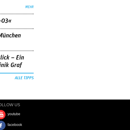
MEHR
–03«
»München
lick – Ein
nik Graf
ALLE TIPPS
OLLOW US
youtube
facebook