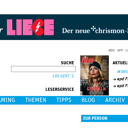
Jump to Navigation
ABO
APP
L
SUCHE
AKTUEL
SUCHE
IN DIE
epd F
epd F
LESERSERVICE
AMING
THEMEN
TIPPS
BLOG
ARCHIV
ZUR PERSON