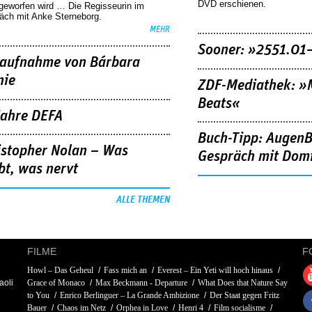
DVD erschienen.
geworfen wird … Die Regisseurin im
äch mit Anke Sterneborg.
MEHR
Sooner: »2551.01
aufnahme von Bárbara
nie
ZDF-Mediathek: 
Beats«
Jahre DEFA
Buch-Tipp: AugenB
istopher Nolan – Was
Gespräch mit Domi
bt, was nervt
ALLE THEMEN
FILME
F
Howl – Das Geheul
Fass mich an
Everest – Ein Yeti will hoch hinaus
aoli
Grace of Monaco
Max Beckmann - Departure
What Does that Nature Say
to You
Enrico Berlinguer – La Grande Ambizione
Der Staat gegen Fritz
Bauer
Chaos im Netz
Orphea in Love
Henri 4
Film socialisme