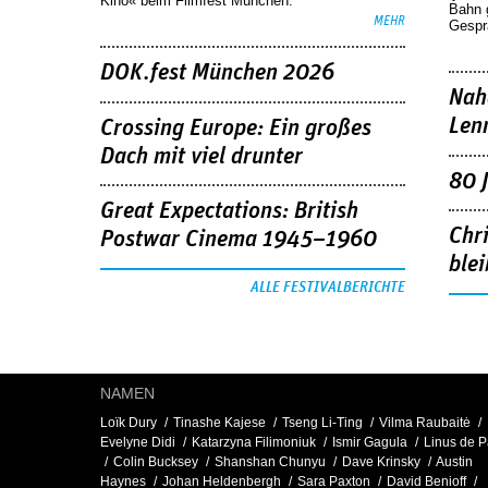
Kino« beim Filmfest München.
Bahn 
MEHR
Gespr
DOK.fest München 2026
Nah
Len
Crossing Europe: Ein großes
Dach mit viel drunter
80 
Great Expectations: British
Chr
Postwar Cinema 1945–1960
blei
ALLE FESTIVALBERICHTE
NAMEN
Loïk Dury
Tinashe Kajese
Tseng Li-Ting
Vilma Raubaitė
Evelyne Didi
Katarzyna Filimoniuk
Ismir Gagula
Linus de P
Colin Bucksey
Shanshan Chunyu
Dave Krinsky
Austin
Haynes
Johan Heldenbergh
Sara Paxton
David Benioff