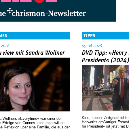
MEN
TIPPS
.2026
09.08.2026
erview mit Sandra Wollner
DVD-Tipp: »Henry 
President« (2024
Kino, Leben, Zeitgeschichte
a Wollners »Everytime« war einer der
Horwaths großartiger Essay
 Erfolge von Cannes: eine eigenwillige,
for President« ist jetzt mit 
he Reflexion über eine ­Familie, die aus der