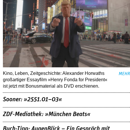
Kino, Leben, Zeitgeschichte: Alexander Horwaths
MEHR
großartiger Essayfilm »Henry Fonda for President«
ist jetzt mit Bonusmaterial als DVD erschienen.
Sooner: »2551.01–03«
ZDF-Mediathek: »München Beats«
Buch-Tipp: AugenBlick – Ein Gespräch mit