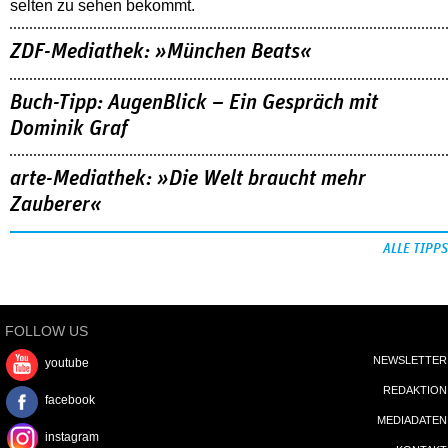
selten zu sehen bekommt.
ZDF-Mediathek: »München Beats«
Buch-Tipp: AugenBlick – Ein Gespräch mit
Dominik Graf
arte-Mediathek: »Die Welt braucht mehr
Zauberer«
ALLE TIPPS
FOLLOW US
NEWSLETTER
youtube
REDAKTION
facebook
MEDIADATEN
instagram