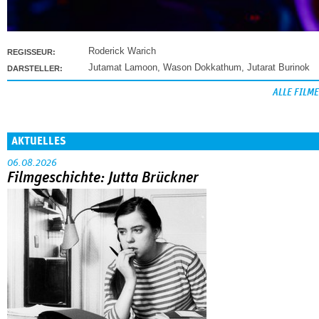
Roderick Warich
REGISSEUR:
Jutamat Lamoon
,
Wason Dokkathum
,
Jutarat Burinok
DARSTELLER:
ALLE FILME
AKTUELLES
06.08.2026
Filmgeschichte: Jutta Brückner