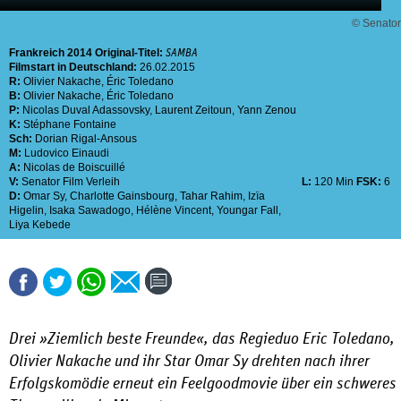
© Senator
Frankreich
2014
Original-Titel:
SAMBA
Filmstart in Deutschland:
26.02.2015
R:
Olivier Nakache
,
Éric Toledano
B:
Olivier Nakache
,
Éric Toledano
P:
Nicolas Duval Adassovsky
,
Laurent Zeitoun
,
Yann Zenou
K:
Stéphane Fontaine
Sch:
Dorian Rigal-Ansous
M:
Ludovico Einaudi
A:
Nicolas de Boiscuillé
V:
Senator Film Verleih
L:
120 Min
FSK:
6
D:
Omar Sy
,
Charlotte Gainsbourg
,
Tahar Rahim
,
Izïa
Higelin
,
Isaka Sawadogo
,
Hélène Vincent
,
Youngar Fall
,
Liya Kebede
Drei »Ziemlich beste Freunde«, das Regieduo Eric Toledano,
Olivier Nakache und ihr Star Omar Sy drehten nach ihrer
Erfolgskomödie erneut ein Feelgoodmovie über ein schweres