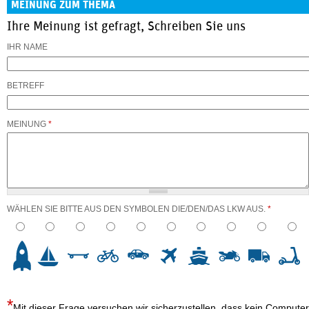
MEINUNG ZUM THEMA
Ihre Meinung ist gefragt, Schreiben Sie uns
IHR NAME
BETREFF
MEINUNG
*
WÄHLEN SIE BITTE AUS DEN SYMBOLEN DIE/DEN/DAS LKW AUS.
*
3
4
5
6
7
8
9
10
Mit dieser Frage versuchen wir sicherzustellen, dass kein Computer