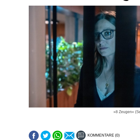
»8 Zeugen« (Se
KOMMENTARE (0)