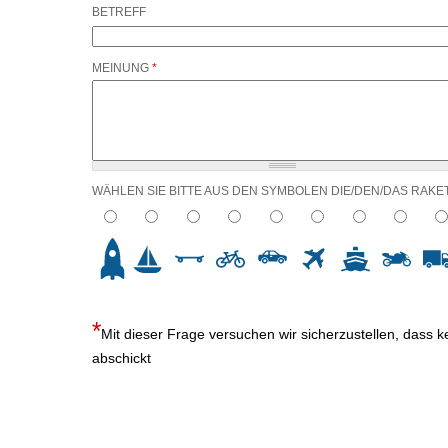
BETREFF
MEINUNG
*
WÄHLEN SIE BITTE AUS DEN SYMBOLEN DIE/DEN/DAS RAKE
2
3
4
5
6
7
8
9
10
Mit dieser Frage versuchen wir sicherzustellen, dass 
abschickt