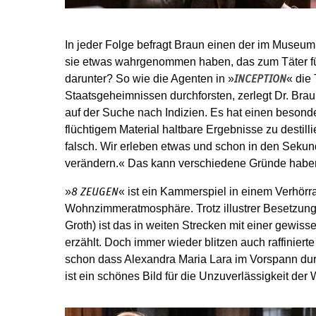
In jeder Folge befragt Braun einen der im Muse
sie etwas wahrgenommen haben, das zum Täter führt
darunter? So wie die Agenten in »
« die
INCEPTION
Staatsgeheimnissen durchforsten, zerlegt Dr. Bra
auf der Suche nach Indizien. Es hat einen besonde
flüchtigem Material haltbare Ergebnisse zu destill
falsch. Wir erleben etwas und schon in den Sekun
verändern.« Das kann verschiedene Gründe habe
»
« ist ein Kammerspiel in einem Verhörr
8 ZEUGEN
Wohnzimmeratmosphäre. Trotz illustrer Besetzung
Groth) ist das in weiten Strecken mit einer gewiss
erzählt. Doch immer wieder blitzen auch raffinierte
schon dass Alexandra Maria Lara im Vorspann du
ist ein schönes Bild für die Unzuverlässigkeit de