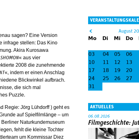
VERANSTALTUNGSKAL
&
August 2
 genau sagen? Eine Version
Mo
Di
Mi
Do
lt;
infrage stellen: Das Kino
ehmung. Akira Kurosawa
03
04
05
06
« aus vier
ASHOMON
10
11
12
13
lektierte 2008 die zunehmende
17
18
19
20
«, indem er einen Anschlag
NT
24
25
26
27
hiedene Blickwinkel aufbrach.
31
nisse, die sich mal
hes Puzzle.
AKTUELLES
d Regie: Jörg Lühdorff ) geht es
runde auf Spielfilmlänge – um
06.08.2026
 Im Berliner Naturkundemuseum
Filmgeschichte: Ju
gen, fehlt die kleine Tochter
ittlerteam um Kommissar Diez