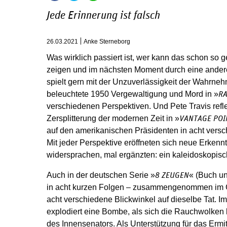
Jede Erinnerung ist falsch
26.03.2021
Anke Sterneborg
Was wirklich passiert ist, wer kann das schon so
zeigen und im nächsten Moment durch eine andere 
spielt gern mit der Unzuverlässigkeit der Wahrn
beleuchtete 1950 Vergewaltigung und Mord in »
R
verschiedenen Perspektiven. Und Pete Travis ref
Zersplitterung der modernen Zeit in »
VANTAGE POI
auf den amerikanischen Präsidenten in acht versc
Mit jeder Perspektive eröffneten sich neue Erkennt
widersprachen, mal ergänzten: ein kaleidoskopisc
Auch in der deutschen Serie »
« (Buch un
8 ZEUGEN
in acht kurzen Folgen – zusammengenommen im G
acht verschiedene Blickwinkel auf dieselbe Tat.
explodiert eine Bombe, als sich die Rauchwolken le
des Innensenators. Als Unterstützung für das Erm