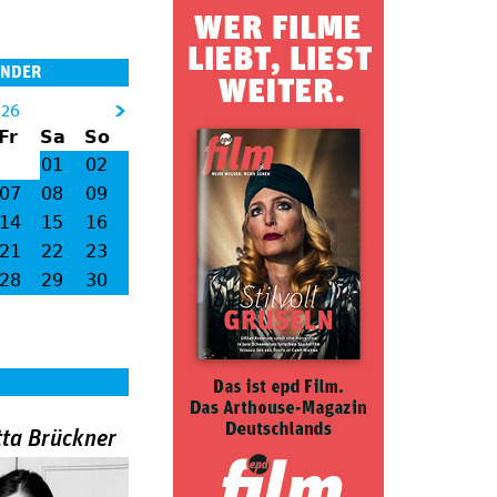
ENDER
026
&
Fr
Sa
So
gt
01
02
;
07
08
09
14
15
16
21
22
23
28
29
30
tta Brückner