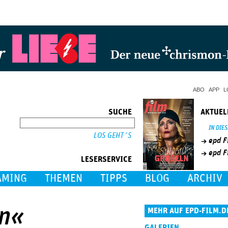
Jump to Navigation
ABO
APP
L
SUCHE
AKTUEL
SUCHE
IN DIE
epd F
epd F
LESERSERVICE
AMING
THEMEN
TIPPS
BLOG
ARCHIV
n«
MEHR AUF EPD-FILM.D
GALERIEN