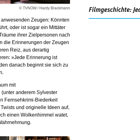
© TVNOW / Hardy Brackmann
Filmgeschichte: Je
um anwesenden Zeugen: Könnten
, oder ist sogar ein Mittäter
 Träume ihrer Zielpersonen nach
un die Erinnerungen der Zeugen
ren Reiz, aus derartig
ieren: »Jede Erinnerung ist
den danach beginnt sie sich zu
n.
aum mit
 (unter anderem Sylvester
en Fernsehkrimi-Biederkeit
 Twists und originelle Ideen auf,
rch einen Wolkenhimmel watet,
r Wahrnehmung.