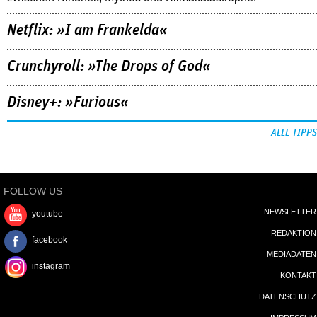
Netflix: »I am Frankelda«
Crunchyroll: »The Drops of God«
Disney+: »Furious«
ALLE TIPPS
FOLLOW US
NEWSLETTER
youtube
REDAKTION
facebook
MEDIADATEN
instagram
KONTAKT
DATENSCHUTZ