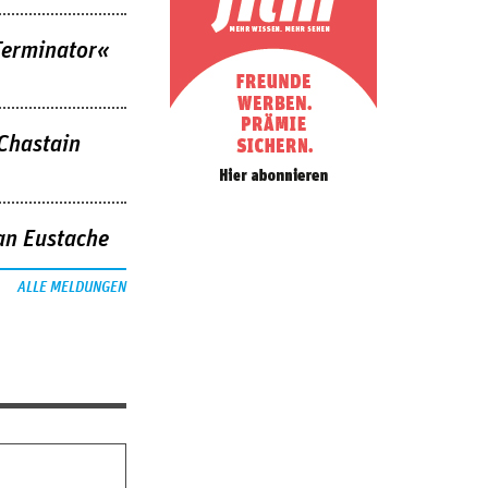
Terminator«
 Chastain
an Eustache
ALLE MELDUNGEN