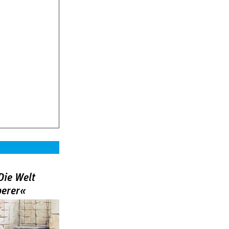
Die Welt
berer«