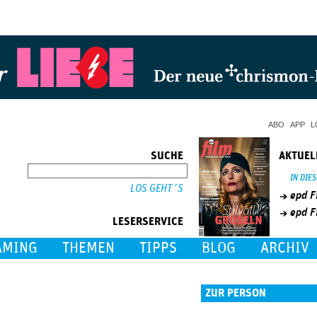
Jump to Navigation
ABO
APP
L
SUCHE
AKTUEL
SUCHE
IN DIE
epd F
epd F
LESERSERVICE
AMING
THEMEN
TIPPS
BLOG
ARCHIV
ZUR PERSON