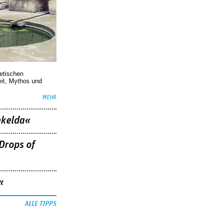
oetischen
eit, Mythos und
MEHR
nkelda«
Drops of
«
ALLE TIPPS