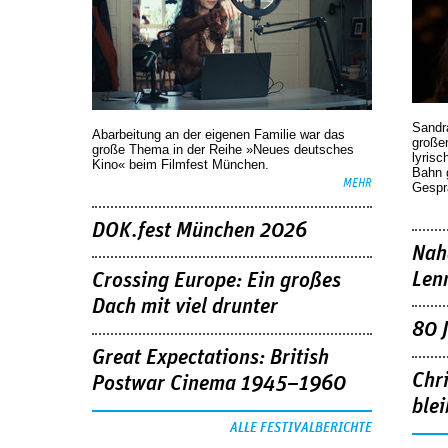
Sandr
Abarbeitung an der eigenen Familie war das
großen
große Thema in der Reihe »Neues deutsches
lyrisc
Kino« beim Filmfest München.
Bahn 
MEHR
Gespr
DOK.fest München 2026
Nah
Len
Crossing Europe: Ein großes
Dach mit viel drunter
80 
Great Expectations: British
Chr
Postwar Cinema 1945–1960
blei
ALLE FESTIVALBERICHTE