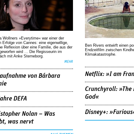
a Wollners »Everytime« war einer der
 Erfolge von Cannes: eine eigenwillige,
Ben Rivers entwirft einen p
he Reflexion über eine ­Familie, die aus der
Endzeitfilm zwischen Kindh
geworfen wird … Die Regisseurin im
Klimakatastrophe.
äch mit Anke Sterneborg.
MEHR
Netflix: »I am Fra
aufnahme von Bárbara
nie
Crunchyroll: »The 
God«
Jahre DEFA
Disney+: »Furious
istopher Nolan – Was
bt, was nervt