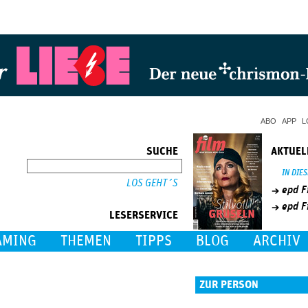
Jump to Navigation
ABO
APP
L
SUCHE
AKTUEL
SUCHE
IN DIE
epd F
epd F
LESERSERVICE
AMING
THEMEN
TIPPS
BLOG
ARCHIV
ZUR PERSON