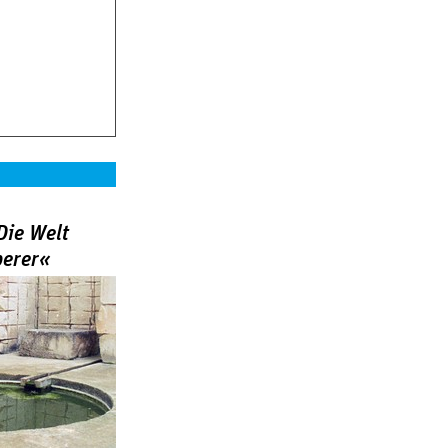
Die Welt
berer«