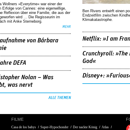
a Wollners »Everytime« war einer der
 Erfolge von Cannes: eine eigenwillige,
Ben Rivers entwirft einen p
he Reflexion über eine ­Familie, die aus der
Endzeitfilm zwischen Kindh
geworfen wird … Die Regisseurin im
Klimakatastrophe.
äch mit Anke Sterneborg.
MEHR
Netflix: »I am Fra
aufnahme von Bárbara
nie
Crunchyroll: »The 
God«
Jahre DEFA
Disney+: »Furious
istopher Nolan – Was
bt, was nervt
ALLE THEMEN
FILME
F
Casa de los babys
Super-Hypochonder
Der nackte König
Atlas