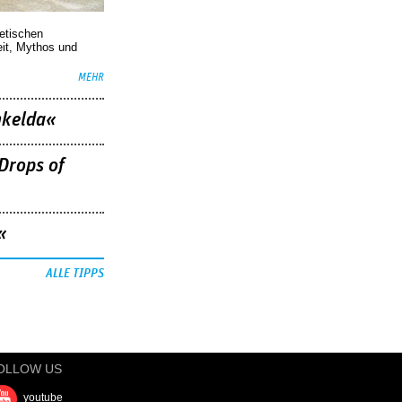
oetischen
eit, Mythos und
MEHR
nkelda«
Drops of
«
ALLE TIPPS
OLLOW US
youtube