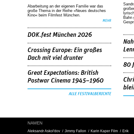
Sandr
Abarbeitung an der eigenen Familie war das
großen
große Thema in der Reihe »Neues deutsches
lyrisc
Kino« beim Filmfest München.
Bahn 
MEHR
Gespr
DOK.fest München 2026
Nah
Len
Crossing Europe: Ein großes
Dach mit viel drunter
80 
Great Expectations: British
Chr
Postwar Cinema 1945–1960
blei
ALLE FESTIVALBERICHTE
NAMEN
Aleksandr Askol'dov
Jimmy Fallon
Karin Kaper Film
Erik