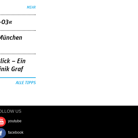
MEHR
–03«
»München
lick – Ein
nik Graf
ALLE TIPPS
OLLOW US
youtube
facebook