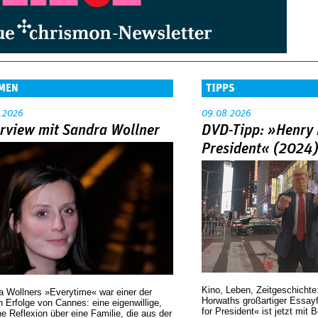
MEN
TIPPS
.2026
09.08.2026
erview mit Sandra Wollner
DVD-Tipp: »Henry 
President« (2024
Kino, Leben, Zeitgeschichte
a Wollners »Everytime« war einer der
Horwaths großartiger Essay
 Erfolge von Cannes: eine eigenwillige,
for President« ist jetzt mit 
he Reflexion über eine ­Familie, die aus der