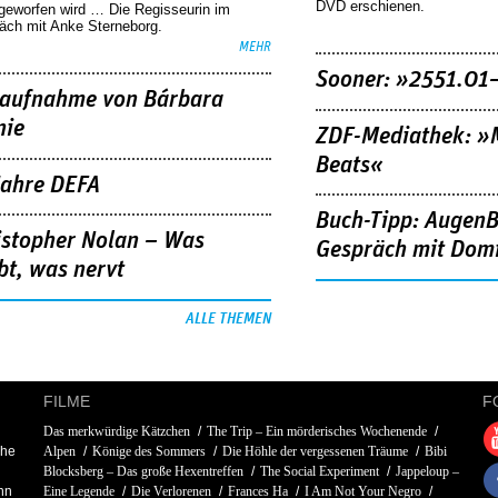
DVD erschienen.
geworfen wird … Die Regisseurin im
äch mit Anke Sterneborg.
MEHR
Sooner: »2551.01
aufnahme von Bárbara
nie
ZDF-Mediathek: 
Beats«
Jahre DEFA
Buch-Tipp: AugenB
istopher Nolan – Was
Gespräch mit Domi
bt, was nervt
ALLE THEMEN
FILME
F
Das merkwürdige Kätzchen
The Trip – Ein mörderisches Wochenende
phe
Alpen
Könige des Sommers
Die Höhle der vergessenen Träume
Bibi
Blocksberg – Das große Hexentreffen
The Social Experiment
Jappeloup –
hn
Eine Legende
Die Verlorenen
Frances Ha
I Am Not Your Negro