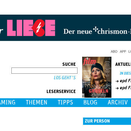
Jump to Navigation
ABO
APP
L
SUCHE
AKTUEL
SUCHE
IN DIE
epd F
epd F
LESERSERVICE
AMING
THEMEN
TIPPS
BLOG
ARCHIV
ZUR PERSON