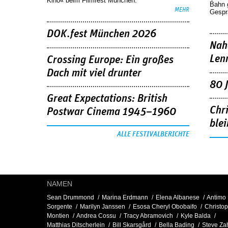
Kino« beim Filmfest München.
Bahn 
MEHR
Gespr
DOK.fest München 2026
Nah
Len
Crossing Europe: Ein großes
Dach mit viel drunter
80 
Great Expectations: British
Chr
Postwar Cinema 1945–1960
blei
ALLE FESTIVALBERICHTE
NAMEN
Sean Drummond
Marina Erdmann
Elena Albanese
Antimo
Sorgente
Marilyn Janssen
Esosa Cheryl Obobaifo
Christo
Montien
Andrea Cossu
Tracy Abramovich
Kyle Balda
Matthias Ditscherlein
Bill Skarsgård
Bella Bading
Steve Za