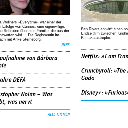
a Wollners »Everytime« war einer der
 Erfolge von Cannes: eine eigenwillige,
Ben Rivers entwirft einen p
he Reflexion über eine ­Familie, die aus der
Endzeitfilm zwischen Kindh
geworfen wird … Die Regisseurin im
Klimakatastrophe.
äch mit Anke Sterneborg.
MEHR
Netflix: »I am Fra
aufnahme von Bárbara
nie
Crunchyroll: »The 
God«
Jahre DEFA
Disney+: »Furious
istopher Nolan – Was
bt, was nervt
ALLE THEMEN