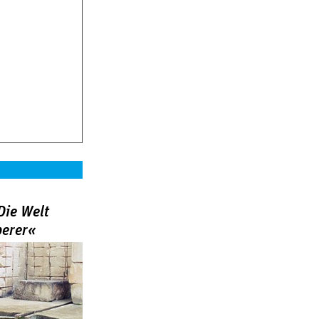
Die Welt
berer«