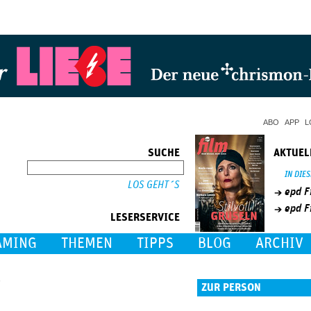
Jump to Navigation
ABO
APP
L
SUCHE
AKTUEL
SUCHE
IN DIE
epd F
epd F
LESERSERVICE
AMING
THEMEN
TIPPS
BLOG
ARCHIV
ZUR PERSON