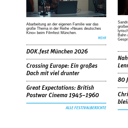
Sandr
Abarbeitung an der eigenen Familie war das
großen
große Thema in der Reihe »Neues deutsches
lyrisc
Kino« beim Filmfest München.
Bahn 
MEHR
Gespr
DOK.fest München 2026
Nah
Len
Crossing Europe: Ein großes
Dach mit viel drunter
80 
Great Expectations: British
Chr
Postwar Cinema 1945–1960
blei
ALLE FESTIVALBERICHTE