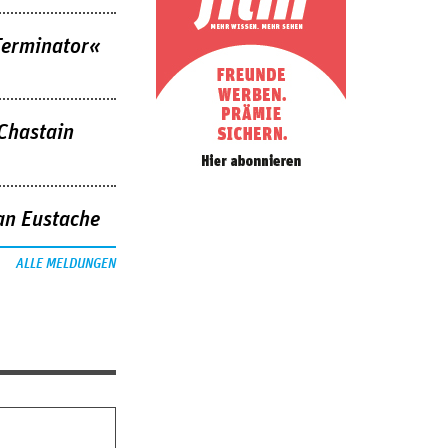
Terminator«
 Chastain
an Eustache
ALLE MELDUNGEN