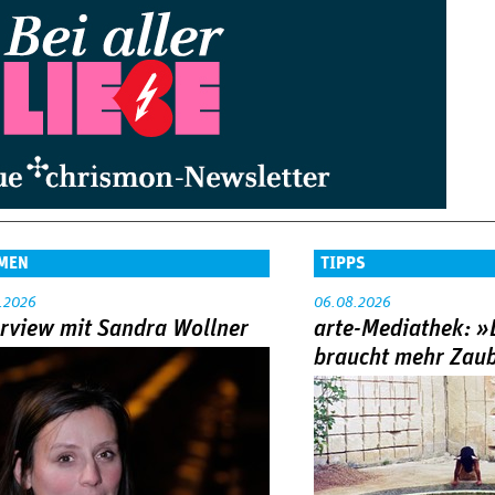
MEN
TIPPS
.2026
06.08.2026
erview mit Sandra Wollner
arte-Mediathek: »
braucht mehr Zau