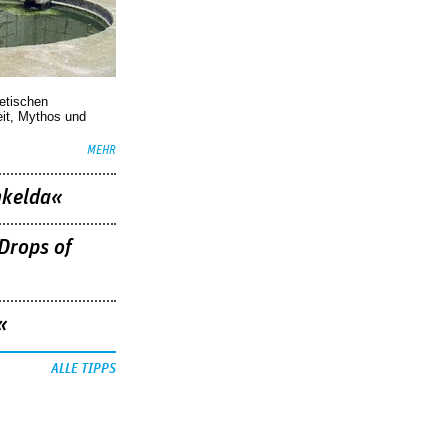
oetischen
eit, Mythos und
MEHR
nkelda«
Drops of
«
ALLE TIPPS