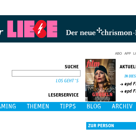
Jump to Navigation
ABO
APP
L
SUCHE
AKTUEL
SUCHE
IN DIE
epd F
epd F
LESERSERVICE
AMING
THEMEN
TIPPS
BLOG
ARCHIV
ZUR PERSON