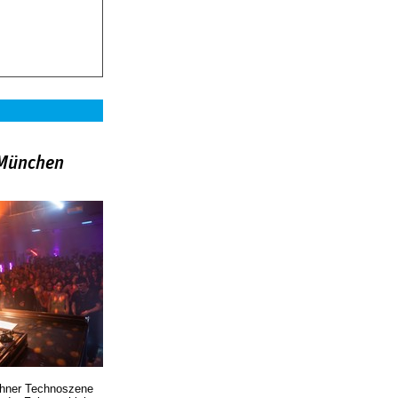
»München
chner Technoszene