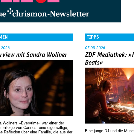
MEN
TIPPS
.2026
07.08.2026
erview mit Sandra Wollner
ZDF-Mediathek: 
Beats«
a Wollners »Everytime« war einer der
 Erfolge von Cannes: eine eigenwillige,
Eine junge DJ und die Mün
he Reflexion über eine ­Familie, die aus der