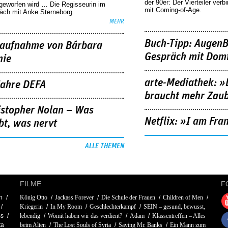
der 90er: Der Vierteiler verb
geworfen wird … Die Regisseurin im
mit Coming-of-Age.
äch mit Anke Sterneborg.
MEHR
Buch-Tipp: AugenB
aufnahme von Bárbara
Gespräch mit Domi
nie
arte-Mediathek: »
Jahre DEFA
braucht mehr Zau
istopher Nolan – Was
Netflix: »I am Fra
bt, was nervt
ALLE THEMEN
FILME
F
n
König Otto
Jackass Forever
Die Schule der Frauen
Children of Men
Kriegerin
In My Room
Geschlechterkampf
SEIN – gesund, bewusst,
ss
lebendig
Womit haben wir das verdient?
Adam
Klassentreffen – Alles
ta
beim Alten
The Lost Souls of Syria
Saving Mr. Banks
Ein Mann zum