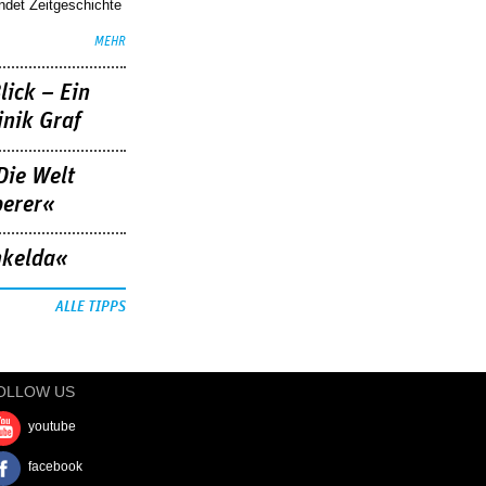
indet Zeitgeschichte
MEHR
lick – Ein
nik Graf
Die Welt
berer«
nkelda«
ALLE TIPPS
OLLOW US
youtube
facebook