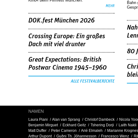
Kino« beim Filmfest München.
Bahn 
MEHR
Gespr
DOK.fest München 2026
Nah
Len
Crossing Europe: Ein großes
Dach mit viel drunter
80 
Great Expectations: British
Chr
Postwar Cinema 1945–1960
blei
ALLE FESTIVALBERICHTE
NAMEN
Laura Piani
Alan van Sprang
Christof Dambeck
Nicola Yoo
Benjamin Mirguet
Eckhard Geitz
Tshering Dorji
Laith Nakli
Matt Duffer
Peter Cameron
Arié Elmaleh
Marianne Krogne
Arthur Dupont
Guðni Th. Jóhannesson
Francesco Wenz
Ri