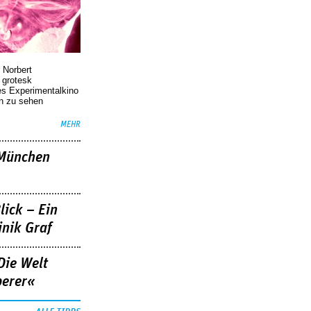
 Norbert
r grotesk
es Experimentalkino
en zu sehen
MEHR
»München
lick – Ein
nik Graf
Die Welt
berer«