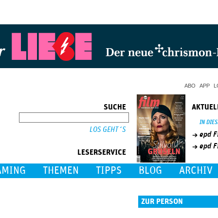
Jump to Navigation
ABO
APP
L
SUCHE
AKTUEL
SUCHE
IN DIE
epd F
epd F
LESERSERVICE
AMING
THEMEN
TIPPS
BLOG
ARCHIV
ZUR PERSON