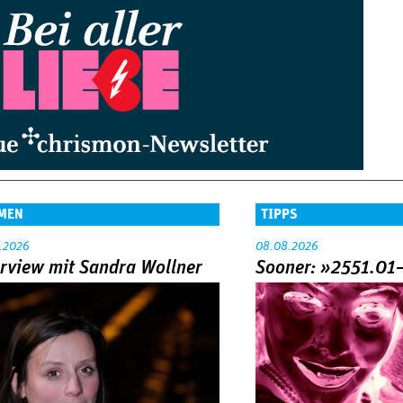
MEN
TIPPS
.2026
08.08.2026
erview mit Sandra Wollner
Sooner: »2551.01