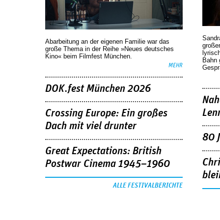
Sandr
Abarbeitung an der eigenen Familie war das
großen
große Thema in der Reihe »Neues deutsches
lyrisc
Kino« beim Filmfest München.
Bahn 
MEHR
Gespr
DOK.fest München 2026
Nah
Len
Crossing Europe: Ein großes
Dach mit viel drunter
80 
Great Expectations: British
Chr
Postwar Cinema 1945–1960
blei
ALLE FESTIVALBERICHTE