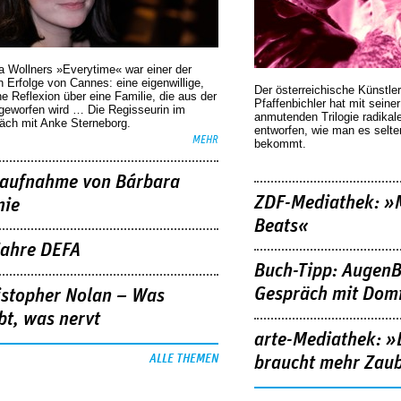
a Wollners »Everytime« war einer der
 Erfolge von Cannes: eine eigenwillige,
Der österreichische Künstler
he Reflexion über eine ­Familie, die aus der
Pfaffenbichler hat mit seine
geworfen wird … Die Regisseurin im
anmutenden Trilogie radikal
äch mit Anke Sterneborg.
entworfen, wie man es selt
MEHR
bekommt.
aufnahme von Bárbara
ZDF-Mediathek: 
nie
Beats«
Jahre DEFA
Buch-Tipp: AugenB
Gespräch mit Domi
istopher Nolan – Was
bt, was nervt
arte-Mediathek: »
ALLE THEMEN
braucht mehr Zau