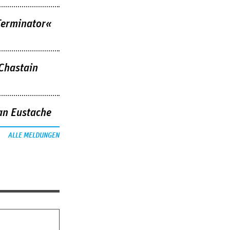
Terminator«
 Chastain
an Eustache
ALLE MELDUNGEN