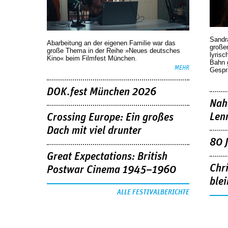
Sandr
Abarbeitung an der eigenen Familie war das
großen
große Thema in der Reihe »Neues deutsches
lyrisc
Kino« beim Filmfest München.
Bahn 
MEHR
Gespr
DOK.fest München 2026
Nah
Len
Crossing Europe: Ein großes
Dach mit viel drunter
80 
Great Expectations: British
Chr
Postwar Cinema 1945–1960
blei
ALLE FESTIVALBERICHTE