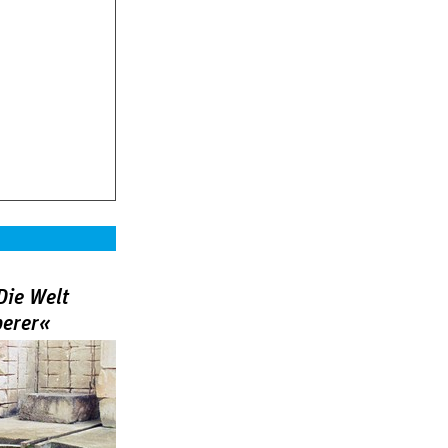
Die Welt
berer«