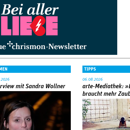
MEN
TIPPS
.2026
06.08.2026
erview mit Sandra Wollner
arte-Mediathek: »
braucht mehr Zau