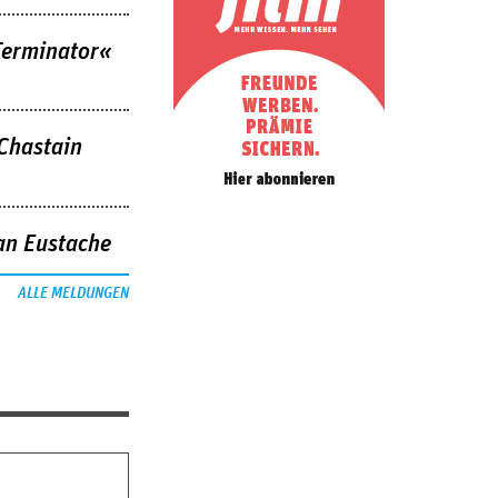
Terminator«
 Chastain
an Eustache
ALLE MELDUNGEN