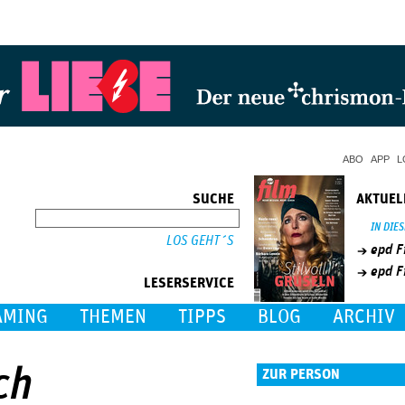
Jump to Navigation
ABO
APP
L
SUCHE
AKTUEL
SUCHE
IN DIE
epd F
epd F
LESERSERVICE
AMING
THEMEN
TIPPS
BLOG
ARCHIV
ch
ZUR PERSON