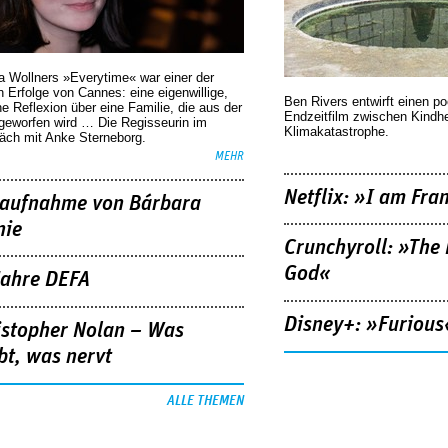
a Wollners »Everytime« war einer der
 Erfolge von Cannes: eine eigenwillige,
Ben Rivers entwirft einen p
he Reflexion über eine ­Familie, die aus der
Endzeitfilm zwischen Kindh
geworfen wird … Die Regisseurin im
Klimakatastrophe.
äch mit Anke Sterneborg.
MEHR
Netflix: »I am Fra
aufnahme von Bárbara
nie
Crunchyroll: »The 
God«
Jahre DEFA
Disney+: »Furious
istopher Nolan – Was
bt, was nervt
ALLE THEMEN