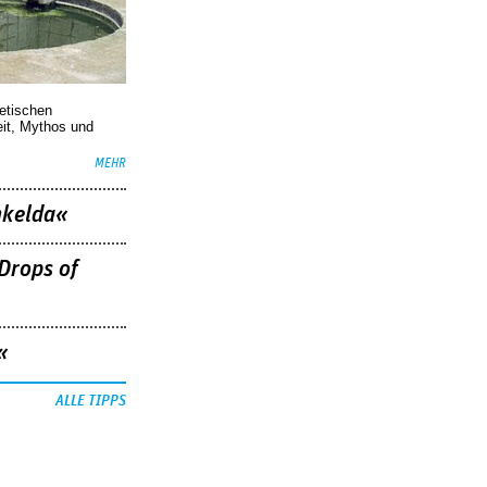
oetischen
eit, Mythos und
MEHR
nkelda«
Drops of
«
ALLE TIPPS