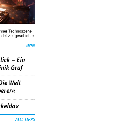
chner Technoszene
indet Zeitgeschichte
MEHR
lick – Ein
nik Graf
Die Welt
berer«
nkelda«
ALLE TIPPS