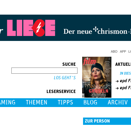
Jump to Navigation
ABO
APP
L
SUCHE
AKTUEL
SUCHE
IN DIE
epd F
epd F
LESERSERVICE
AMING
THEMEN
TIPPS
BLOG
ARCHIV
ZUR PERSON