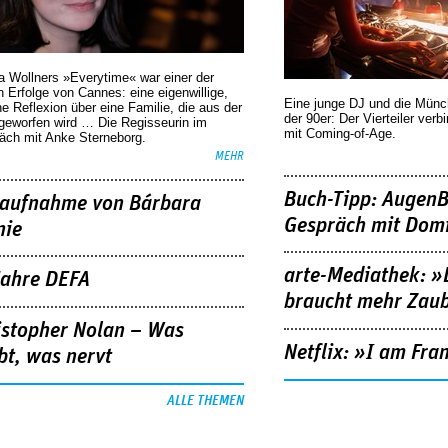
a Wollners »Everytime« war einer der
 Erfolge von Cannes: eine eigenwillige,
Eine junge DJ und die Mün
he Reflexion über eine ­Familie, die aus der
der 90er: Der Vierteiler verb
geworfen wird … Die Regisseurin im
mit Coming-of-Age.
äch mit Anke Sterneborg.
MEHR
Buch-Tipp: AugenB
aufnahme von Bárbara
Gespräch mit Domi
nie
arte-Mediathek: »
Jahre DEFA
braucht mehr Zau
istopher Nolan – Was
Netflix: »I am Fra
bt, was nervt
ALLE THEMEN