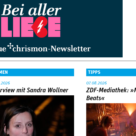
MEN
TIPPS
.2026
07.08.2026
erview mit Sandra Wollner
ZDF-Mediathek: 
Beats«