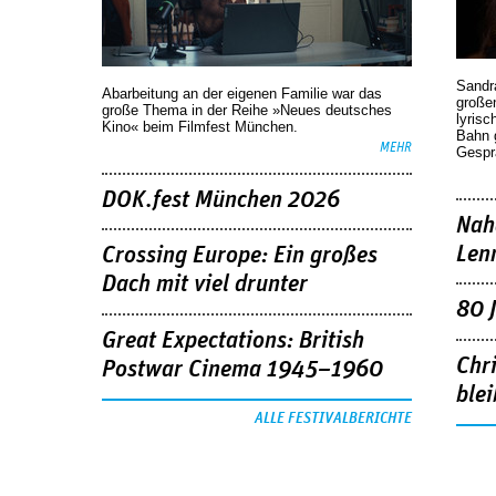
Sandr
Abarbeitung an der eigenen Familie war das
großen
große Thema in der Reihe »Neues deutsches
lyrisc
Kino« beim Filmfest München.
Bahn 
MEHR
Gespr
DOK.fest München 2026
Nah
Len
Crossing Europe: Ein großes
Dach mit viel drunter
80 
Great Expectations: British
Chr
Postwar Cinema 1945–1960
blei
ALLE FESTIVALBERICHTE