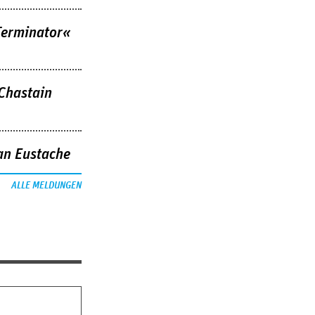
Terminator«
 Chastain
an Eustache
ALLE MELDUNGEN