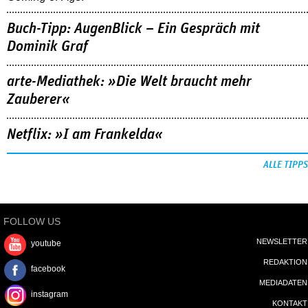
Buch-Tipp: AugenBlick – Ein Gespräch mit
Dominik Graf
arte-Mediathek: »Die Welt braucht mehr
Zauberer«
Netflix: »I am Frankelda«
ALLE TIPPS
FOLLOW US
NEWSLETTER
youtube
REDAKTION
facebook
MEDIADATEN
instagram
KONTAKT