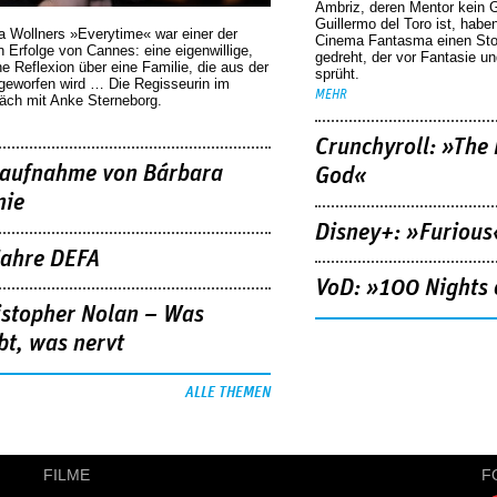
Ambriz, deren Mentor kein G
Guillermo del Toro ist, habe
a Wollners »Everytime« war einer der
Cinema Fantasma einen Sto
 Erfolge von Cannes: eine eigenwillige,
gedreht, der vor Fantasie un
he Reflexion über eine ­Familie, die aus der
sprüht.
geworfen wird … Die Regisseurin im
MEHR
äch mit Anke Sterneborg.
Crunchyroll: »The 
aufnahme von Bárbara
God«
nie
Disney+: »Furious
Jahre DEFA
VoD: »100 Nights 
istopher Nolan – Was
bt, was nervt
ALLE THEMEN
FILME
F