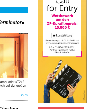
Terminator«
nator« oder »T2«?
eich auf der großen
MEHR
 Chastain