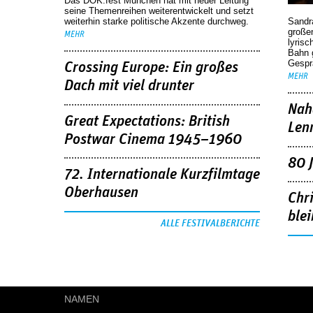
Das DOK.fest München hat mit neuer Leitung
seine Themenreihen weiterentwickelt und setzt
weiterhin starke politische Akzente durchweg.
Sandr
großen
MEHR
lyrisc
Bahn 
Gespr
Crossing Europe: Ein großes
MEHR
Dach mit viel drunter
Nah
Great Expectations: British
Len
Postwar Cinema 1945–1960
80 
72. Internationale Kurzfilmtage
Oberhausen
Chr
blei
ALLE FESTIVALBERICHTE
NAMEN