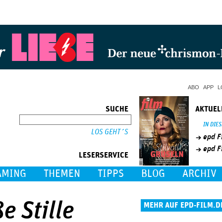
Jump to Navigation
ABO
APP
L
SUCHE
AKTUEL
SUCHE
IN DIE
epd F
epd F
LESERSERVICE
AMING
THEMEN
TIPPS
BLOG
ARCHIV
e Stille
MEHR AUF EPD-FILM.D