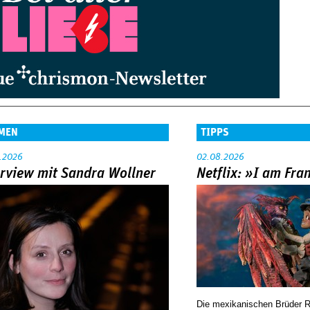
MEN
TIPPS
.2026
02.08.2026
erview mit Sandra Wollner
Netflix: »I am Fra
Die mexikanischen Brüder R